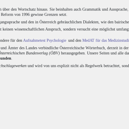
h über den Wortschatz hinaus. Sie beinhalten auch Grammatik und Aussprache, 
e Reform von 1996 gewisse Grenzen setzt.
angssprache und den in Österreich gebräuchlichen Dialekten, wie den bairisch
at keinen wissenschaftlichen Anspruch, sondern versucht eine möglichst umfa
sondere für den
Aufnahmetest Psychologie
und den
MedAT für das Medizinstud
nd Ämter des Landes verbindliche Österreichische Wörterbuch, derzeit in de
Österreichischen Bundesverlag (ÖBV)
herausgegeben. Unsere Seiten und alle d
bunden
.
hschlagewerken
und wird von uns explizit nicht als Regelwerk betrachtet, sond