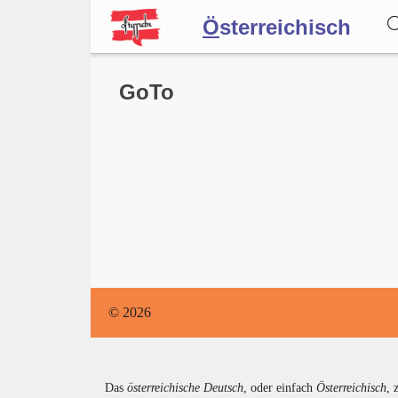
Ö
sterreichisch
Wörterbuch
GoTo
Forum
Blog
© 2026
Das
österreichische Deutsch
, oder einfach
Österreichisch
, 