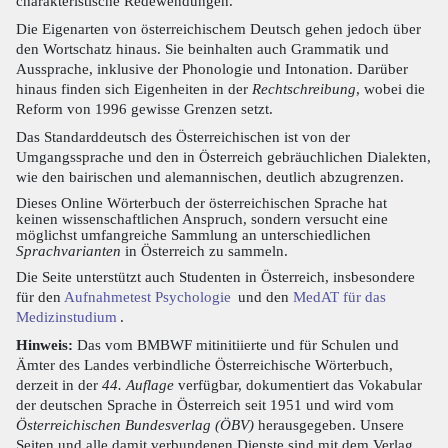
charakteristische Redewendungen.
Die Eigenarten von österreichischem Deutsch gehen jedoch über
den Wortschatz hinaus. Sie beinhalten auch Grammatik und
Aussprache, inklusive der Phonologie und Intonation. Darüber
hinaus finden sich Eigenheiten in der
Rechtschreibung
, wobei die
Reform von 1996 gewisse Grenzen setzt.
Das Standarddeutsch des Österreichischen ist von der
Umgangssprache und den in Österreich gebräuchlichen Dialekten,
wie den bairischen und alemannischen, deutlich abzugrenzen.
Dieses Online Wörterbuch der österreichischen Sprache hat
keinen wissenschaftlichen Anspruch, sondern versucht eine
möglichst umfangreiche Sammlung an unterschiedlichen
Sprachvarianten
in Österreich zu sammeln.
Die Seite unterstützt auch Studenten in Österreich, insbesondere
für den
Aufnahmetest Psychologie
und den
MedAT für das
Medizinstudium
.
Hinweis:
Das vom BMBWF mitinitiierte und für Schulen und
Ämter des Landes verbindliche Österreichische Wörterbuch,
derzeit in der
44. Auflage
verfügbar, dokumentiert das Vokabular
der deutschen Sprache in Österreich seit 1951 und wird vom
Österreichischen Bundesverlag (ÖBV)
herausgegeben. Unsere
Seiten und alle damit verbundenen Dienste sind mit dem Verlag