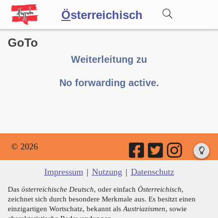
Ö
sterreichisch
GoTo
Wörterbuch
Weiterleitung zu
Forum
No forwarding active.
Blog
© 2026
Impressum
|
Nutzung
|
Datenschutz
Das
österreichische Deutsch
, oder einfach
Österreichisch
,
zeichnet sich durch besondere Merkmale aus. Es besitzt einen
einzigartigen Wortschatz, bekannt als
Austriazismen
, sowie