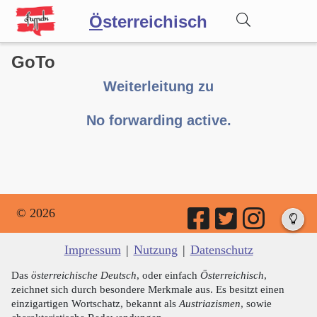
Ö
sterreichisch
GoTo
Wörterbuch
Weiterleitung zu
Forum
No forwarding active.
Blog
© 2026
Impressum
|
Nutzung
|
Datenschutz
Das
österreichische Deutsch
, oder einfach
Österreichisch
,
zeichnet sich durch besondere Merkmale aus. Es besitzt einen
einzigartigen Wortschatz, bekannt als
Austriazismen
, sowie