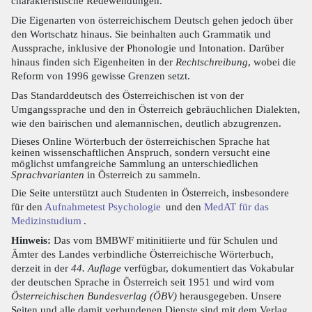
charakteristische Redewendungen.
Die Eigenarten von österreichischem Deutsch gehen jedoch über
den Wortschatz hinaus. Sie beinhalten auch Grammatik und
Aussprache, inklusive der Phonologie und Intonation. Darüber
hinaus finden sich Eigenheiten in der
Rechtschreibung
, wobei die
Reform von 1996 gewisse Grenzen setzt.
Das Standarddeutsch des Österreichischen ist von der
Umgangssprache und den in Österreich gebräuchlichen Dialekten,
wie den bairischen und alemannischen, deutlich abzugrenzen.
Dieses Online Wörterbuch der österreichischen Sprache hat
keinen wissenschaftlichen Anspruch, sondern versucht eine
möglichst umfangreiche Sammlung an unterschiedlichen
Sprachvarianten
in Österreich zu sammeln.
Die Seite unterstützt auch Studenten in Österreich, insbesondere
für den
Aufnahmetest Psychologie
und den
MedAT für das
Medizinstudium
.
Hinweis:
Das vom BMBWF mitinitiierte und für Schulen und
Ämter des Landes verbindliche Österreichische Wörterbuch,
derzeit in der
44. Auflage
verfügbar, dokumentiert das Vokabular
der deutschen Sprache in Österreich seit 1951 und wird vom
Österreichischen Bundesverlag (ÖBV)
herausgegeben. Unsere
Seiten und alle damit verbundenen Dienste sind mit dem Verlag