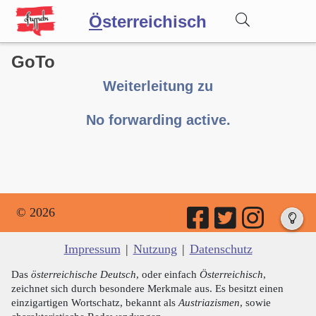
Ö
sterreichisch
GoTo
Wörterbuch
Weiterleitung zu
Forum
No forwarding active.
Blog
© 2026
Impressum
|
Nutzung
|
Datenschutz
Das
österreichische Deutsch
, oder einfach
Österreichisch
,
zeichnet sich durch besondere Merkmale aus. Es besitzt einen
einzigartigen Wortschatz, bekannt als
Austriazismen
, sowie