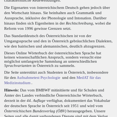
charakteristische Redewendungen.
Die Eigenarten von österreichischem Deutsch gehen jedoch über
den Wortschatz hinaus. Sie beinhalten auch Grammatik und
Aussprache, inklusive der Phonologie und Intonation. Darüber
hinaus finden sich Eigenheiten in der
Rechtschreibung
, wobei die
Reform von 1996 gewisse Grenzen setzt.
Das Standarddeutsch des Österreichischen ist von der
Umgangssprache und den in Österreich gebräuchlichen Dialekten,
wie den bairischen und alemannischen, deutlich abzugrenzen.
Dieses Online Wörterbuch der österreichischen Sprache hat
keinen wissenschaftlichen Anspruch, sondern versucht eine
möglichst umfangreiche Sammlung an unterschiedlichen
Sprachvarianten
in Österreich zu sammeln.
Die Seite unterstützt auch Studenten in Österreich, insbesondere
für den
Aufnahmetest Psychologie
und den
MedAT für das
Medizinstudium
.
Hinweis:
Das vom BMBWF mitinitiierte und für Schulen und
Ämter des Landes verbindliche Österreichische Wörterbuch,
derzeit in der
44. Auflage
verfügbar, dokumentiert das Vokabular
der deutschen Sprache in Österreich seit 1951 und wird vom
Österreichischen Bundesverlag (ÖBV)
herausgegeben. Unsere
Seiten und alle damit verbundenen Dienste sind mit dem Verlag