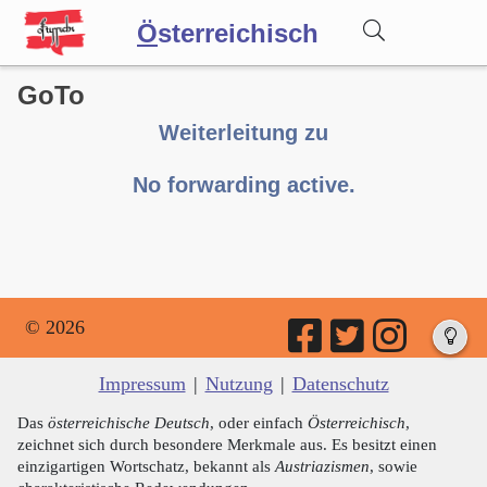
Ö
sterreichisch
GoTo
Wörterbuch
Weiterleitung zu
Forum
No forwarding active.
Blog
© 2026
Impressum
|
Nutzung
|
Datenschutz
Das
österreichische Deutsch
, oder einfach
Österreichisch
,
zeichnet sich durch besondere Merkmale aus. Es besitzt einen
einzigartigen Wortschatz, bekannt als
Austriazismen
, sowie