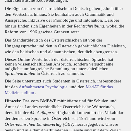
charakteristische Redewendungen.
Die Eigenarten von österreichischem Deutsch gehen jedoch über
den Wortschatz hinaus. Sie beinhalten auch Grammatik und
Aussprache, inklusive der Phonologie und Intonation. Darüber
hinaus finden sich Eigenheiten in der
Rechtschreibung
, wobei die
Reform von 1996 gewisse Grenzen setzt.
Das Standarddeutsch des Österreichischen ist von der
Umgangssprache und den in Österreich gebräuchlichen Dialekten,
wie den bairischen und alemannischen, deutlich abzugrenzen.
Dieses Online Wörterbuch der österreichischen Sprache hat
keinen wissenschaftlichen Anspruch, sondern versucht eine
möglichst umfangreiche Sammlung an unterschiedlichen
Sprachvarianten
in Österreich zu sammeln.
Die Seite unterstützt auch Studenten in Österreich, insbesondere
für den
Aufnahmetest Psychologie
und den
MedAT für das
Medizinstudium
.
Hinweis:
Das vom BMBWF mitinitiierte und für Schulen und
Ämter des Landes verbindliche Österreichische Wörterbuch,
derzeit in der
44. Auflage
verfügbar, dokumentiert das Vokabular
der deutschen Sprache in Österreich seit 1951 und wird vom
Österreichischen Bundesverlag (ÖBV)
herausgegeben. Unsere
Seiten und alle damit verbundenen Dienste sind mit dem Verlag