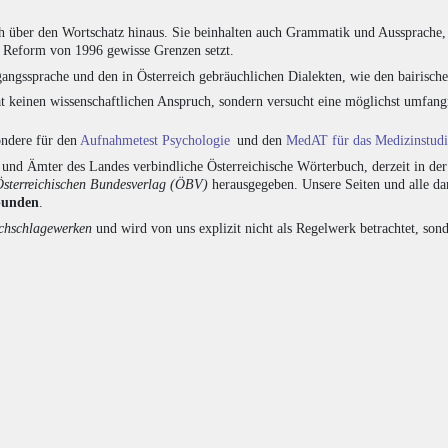
h über den Wortschatz hinaus. Sie beinhalten auch Grammatik und Aussprache, 
e Reform von 1996 gewisse Grenzen setzt.
angssprache und den in Österreich gebräuchlichen Dialekten, wie den bairisch
at keinen wissenschaftlichen Anspruch, sondern versucht eine möglichst umfa
sondere für den
Aufnahmetest Psychologie
und den
MedAT für das Medizinstud
nd Ämter des Landes verbindliche Österreichische Wörterbuch, derzeit in de
Österreichischen Bundesverlag (ÖBV)
herausgegeben. Unsere Seiten und alle d
bunden
.
hschlagewerken
und wird von uns explizit nicht als Regelwerk betrachtet, sond