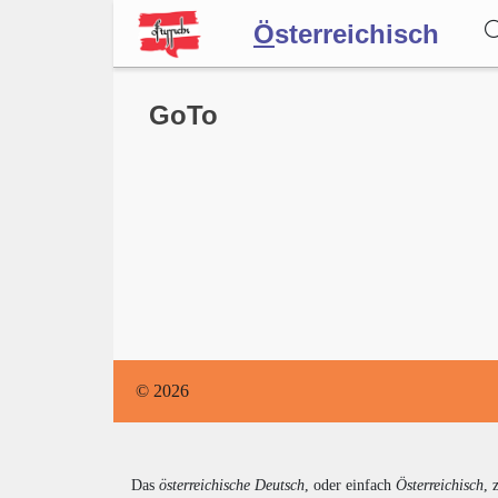
Ö
sterreichisch
Wörterbuch
GoTo
Forum
Blog
© 2026
Das
österreichische Deutsch
, oder einfach
Österreichisch
, 