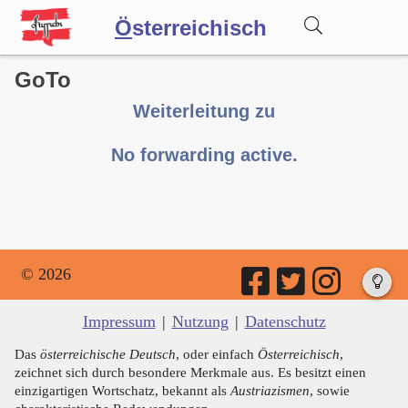
Ö
sterreichisch
GoTo
Wörterbuch
Weiterleitung zu
Forum
No forwarding active.
Blog
© 2026
Impressum
|
Nutzung
|
Datenschutz
Das
österreichische Deutsch
, oder einfach
Österreichisch
,
zeichnet sich durch besondere Merkmale aus. Es besitzt einen
einzigartigen Wortschatz, bekannt als
Austriazismen
, sowie