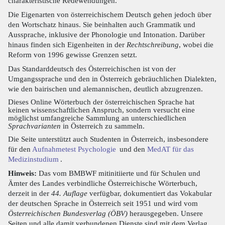
charakteristische Redewendungen.
Die Eigenarten von österreichischem Deutsch gehen jedoch über
den Wortschatz hinaus. Sie beinhalten auch Grammatik und
Aussprache, inklusive der Phonologie und Intonation. Darüber
hinaus finden sich Eigenheiten in der
Rechtschreibung
, wobei die
Reform von 1996 gewisse Grenzen setzt.
Das Standarddeutsch des Österreichischen ist von der
Umgangssprache und den in Österreich gebräuchlichen Dialekten,
wie den bairischen und alemannischen, deutlich abzugrenzen.
Dieses Online Wörterbuch der österreichischen Sprache hat
keinen wissenschaftlichen Anspruch, sondern versucht eine
möglichst umfangreiche Sammlung an unterschiedlichen
Sprachvarianten
in Österreich zu sammeln.
Die Seite unterstützt auch Studenten in Österreich, insbesondere
für den
Aufnahmetest Psychologie
und den
MedAT für das
Medizinstudium
.
Hinweis:
Das vom BMBWF mitinitiierte und für Schulen und
Ämter des Landes verbindliche Österreichische Wörterbuch,
derzeit in der
44. Auflage
verfügbar, dokumentiert das Vokabular
der deutschen Sprache in Österreich seit 1951 und wird vom
Österreichischen Bundesverlag (ÖBV)
herausgegeben. Unsere
Seiten und alle damit verbundenen Dienste sind mit dem Verlag