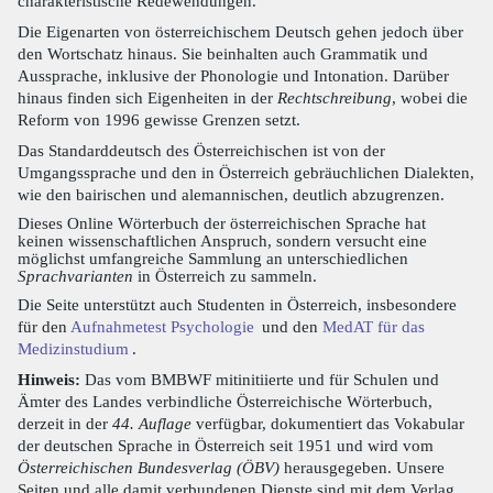
charakteristische Redewendungen.
Die Eigenarten von österreichischem Deutsch gehen jedoch über
den Wortschatz hinaus. Sie beinhalten auch Grammatik und
Aussprache, inklusive der Phonologie und Intonation. Darüber
hinaus finden sich Eigenheiten in der
Rechtschreibung
, wobei die
Reform von 1996 gewisse Grenzen setzt.
Das Standarddeutsch des Österreichischen ist von der
Umgangssprache und den in Österreich gebräuchlichen Dialekten,
wie den bairischen und alemannischen, deutlich abzugrenzen.
Dieses Online Wörterbuch der österreichischen Sprache hat
keinen wissenschaftlichen Anspruch, sondern versucht eine
möglichst umfangreiche Sammlung an unterschiedlichen
Sprachvarianten
in Österreich zu sammeln.
Die Seite unterstützt auch Studenten in Österreich, insbesondere
für den
Aufnahmetest Psychologie
und den
MedAT für das
Medizinstudium
.
Hinweis:
Das vom BMBWF mitinitiierte und für Schulen und
Ämter des Landes verbindliche Österreichische Wörterbuch,
derzeit in der
44. Auflage
verfügbar, dokumentiert das Vokabular
der deutschen Sprache in Österreich seit 1951 und wird vom
Österreichischen Bundesverlag (ÖBV)
herausgegeben. Unsere
Seiten und alle damit verbundenen Dienste sind mit dem Verlag