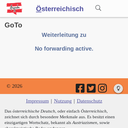
Ö
sterreichisch
GoTo
Wörterbuch
Weiterleitung zu
Forum
No forwarding active.
Blog
© 2026
Impressum
|
Nutzung
|
Datenschutz
Das
österreichische Deutsch
, oder einfach
Österreichisch
,
zeichnet sich durch besondere Merkmale aus. Es besitzt einen
einzigartigen Wortschatz, bekannt als
Austriazismen
, sowie