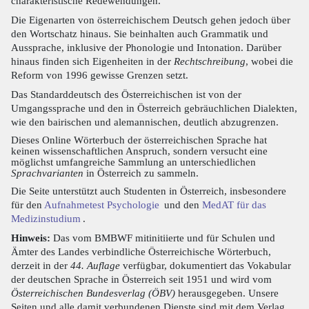
charakteristische Redewendungen.
Die Eigenarten von österreichischem Deutsch gehen jedoch über
den Wortschatz hinaus. Sie beinhalten auch Grammatik und
Aussprache, inklusive der Phonologie und Intonation. Darüber
hinaus finden sich Eigenheiten in der
Rechtschreibung
, wobei die
Reform von 1996 gewisse Grenzen setzt.
Das Standarddeutsch des Österreichischen ist von der
Umgangssprache und den in Österreich gebräuchlichen Dialekten,
wie den bairischen und alemannischen, deutlich abzugrenzen.
Dieses Online Wörterbuch der österreichischen Sprache hat
keinen wissenschaftlichen Anspruch, sondern versucht eine
möglichst umfangreiche Sammlung an unterschiedlichen
Sprachvarianten
in Österreich zu sammeln.
Die Seite unterstützt auch Studenten in Österreich, insbesondere
für den
Aufnahmetest Psychologie
und den
MedAT für das
Medizinstudium
.
Hinweis:
Das vom BMBWF mitinitiierte und für Schulen und
Ämter des Landes verbindliche Österreichische Wörterbuch,
derzeit in der
44. Auflage
verfügbar, dokumentiert das Vokabular
der deutschen Sprache in Österreich seit 1951 und wird vom
Österreichischen Bundesverlag (ÖBV)
herausgegeben. Unsere
Seiten und alle damit verbundenen Dienste sind mit dem Verlag