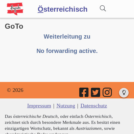
Ö
sterreichisch
GoTo
Wörterbuch
Weiterleitung zu
Forum
No forwarding active.
Blog
© 2026
Impressum
|
Nutzung
|
Datenschutz
Das
österreichische Deutsch
, oder einfach
Österreichisch
,
zeichnet sich durch besondere Merkmale aus. Es besitzt einen
einzigartigen Wortschatz, bekannt als
Austriazismen
, sowie