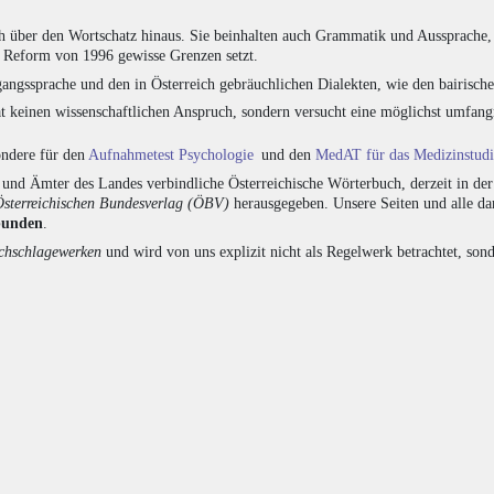
h über den Wortschatz hinaus. Sie beinhalten auch Grammatik und Aussprache, 
e Reform von 1996 gewisse Grenzen setzt.
angssprache und den in Österreich gebräuchlichen Dialekten, wie den bairisch
at keinen wissenschaftlichen Anspruch, sondern versucht eine möglichst umfa
sondere für den
Aufnahmetest Psychologie
und den
MedAT für das Medizinstud
nd Ämter des Landes verbindliche Österreichische Wörterbuch, derzeit in de
Österreichischen Bundesverlag (ÖBV)
herausgegeben. Unsere Seiten und alle d
bunden
.
hschlagewerken
und wird von uns explizit nicht als Regelwerk betrachtet, sond