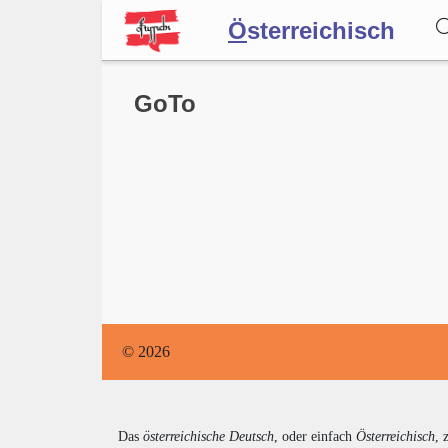
Ö
sterreichisch
Wörterbuch
GoTo
Forum
Blog
© 2026
Das
österreichische Deutsch
, oder einfach
Österreichisch
, 