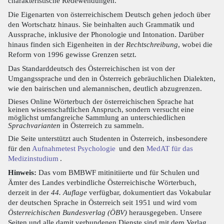
charakteristische Redewendungen.
Die Eigenarten von österreichischem Deutsch gehen jedoch über
den Wortschatz hinaus. Sie beinhalten auch Grammatik und
Aussprache, inklusive der Phonologie und Intonation. Darüber
hinaus finden sich Eigenheiten in der
Rechtschreibung
, wobei die
Reform von 1996 gewisse Grenzen setzt.
Das Standarddeutsch des Österreichischen ist von der
Umgangssprache und den in Österreich gebräuchlichen Dialekten,
wie den bairischen und alemannischen, deutlich abzugrenzen.
Dieses Online Wörterbuch der österreichischen Sprache hat
keinen wissenschaftlichen Anspruch, sondern versucht eine
möglichst umfangreiche Sammlung an unterschiedlichen
Sprachvarianten
in Österreich zu sammeln.
Die Seite unterstützt auch Studenten in Österreich, insbesondere
für den
Aufnahmetest Psychologie
und den
MedAT für das
Medizinstudium
.
Hinweis:
Das vom BMBWF mitinitiierte und für Schulen und
Ämter des Landes verbindliche Österreichische Wörterbuch,
derzeit in der
44. Auflage
verfügbar, dokumentiert das Vokabular
der deutschen Sprache in Österreich seit 1951 und wird vom
Österreichischen Bundesverlag (ÖBV)
herausgegeben. Unsere
Seiten und alle damit verbundenen Dienste sind mit dem Verlag