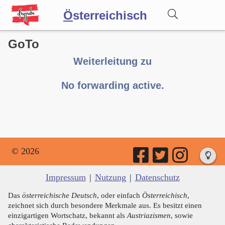
Ö
sterreichisch
GoTo
Wörterbuch
Weiterleitung zu
Forum
No forwarding active.
Blog
© 2026
Impressum
|
Nutzung
|
Datenschutz
Das
österreichische Deutsch
, oder einfach
Österreichisch
,
zeichnet sich durch besondere Merkmale aus. Es besitzt einen
einzigartigen Wortschatz, bekannt als
Austriazismen
, sowie