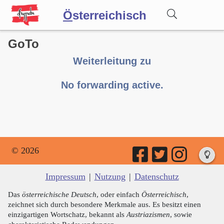
Ö
sterreichisch
GoTo
Wörterbuch
Weiterleitung zu
Forum
No forwarding active.
Blog
© 2026
Impressum
|
Nutzung
|
Datenschutz
Das
österreichische Deutsch
, oder einfach
Österreichisch
,
zeichnet sich durch besondere Merkmale aus. Es besitzt einen
einzigartigen Wortschatz, bekannt als
Austriazismen
, sowie