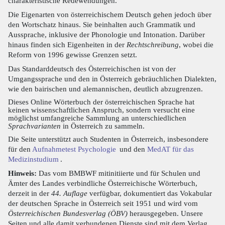
charakteristische Redewendungen.
Die Eigenarten von österreichischem Deutsch gehen jedoch über
den Wortschatz hinaus. Sie beinhalten auch Grammatik und
Aussprache, inklusive der Phonologie und Intonation. Darüber
hinaus finden sich Eigenheiten in der
Rechtschreibung
, wobei die
Reform von 1996 gewisse Grenzen setzt.
Das Standarddeutsch des Österreichischen ist von der
Umgangssprache und den in Österreich gebräuchlichen Dialekten,
wie den bairischen und alemannischen, deutlich abzugrenzen.
Dieses Online Wörterbuch der österreichischen Sprache hat
keinen wissenschaftlichen Anspruch, sondern versucht eine
möglichst umfangreiche Sammlung an unterschiedlichen
Sprachvarianten
in Österreich zu sammeln.
Die Seite unterstützt auch Studenten in Österreich, insbesondere
für den
Aufnahmetest Psychologie
und den
MedAT für das
Medizinstudium
.
Hinweis:
Das vom BMBWF mitinitiierte und für Schulen und
Ämter des Landes verbindliche Österreichische Wörterbuch,
derzeit in der
44. Auflage
verfügbar, dokumentiert das Vokabular
der deutschen Sprache in Österreich seit 1951 und wird vom
Österreichischen Bundesverlag (ÖBV)
herausgegeben. Unsere
Seiten und alle damit verbundenen Dienste sind mit dem Verlag