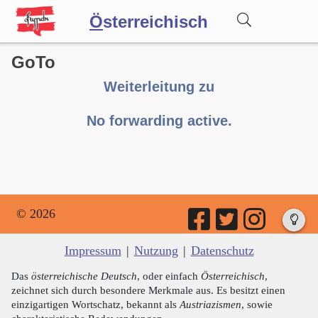
Ö
sterreichisch
GoTo
Wörterbuch
Weiterleitung zu
Forum
No forwarding active.
Blog
© 2026
Impressum
|
Nutzung
|
Datenschutz
Das
österreichische Deutsch
, oder einfach
Österreichisch
,
zeichnet sich durch besondere Merkmale aus. Es besitzt einen
einzigartigen Wortschatz, bekannt als
Austriazismen
, sowie