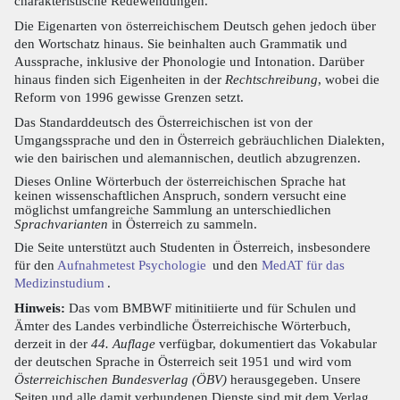
charakteristische Redewendungen.
Die Eigenarten von österreichischem Deutsch gehen jedoch über
den Wortschatz hinaus. Sie beinhalten auch Grammatik und
Aussprache, inklusive der Phonologie und Intonation. Darüber
hinaus finden sich Eigenheiten in der
Rechtschreibung
, wobei die
Reform von 1996 gewisse Grenzen setzt.
Das Standarddeutsch des Österreichischen ist von der
Umgangssprache und den in Österreich gebräuchlichen Dialekten,
wie den bairischen und alemannischen, deutlich abzugrenzen.
Dieses Online Wörterbuch der österreichischen Sprache hat
keinen wissenschaftlichen Anspruch, sondern versucht eine
möglichst umfangreiche Sammlung an unterschiedlichen
Sprachvarianten
in Österreich zu sammeln.
Die Seite unterstützt auch Studenten in Österreich, insbesondere
für den
Aufnahmetest Psychologie
und den
MedAT für das
Medizinstudium
.
Hinweis:
Das vom BMBWF mitinitiierte und für Schulen und
Ämter des Landes verbindliche Österreichische Wörterbuch,
derzeit in der
44. Auflage
verfügbar, dokumentiert das Vokabular
der deutschen Sprache in Österreich seit 1951 und wird vom
Österreichischen Bundesverlag (ÖBV)
herausgegeben. Unsere
Seiten und alle damit verbundenen Dienste sind mit dem Verlag