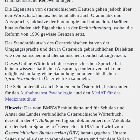
charakteristische Redewendungen.
Die Eigenarten von österreichischem Deutsch gehen jedoch über
den Wortschatz hinaus. Sie beinhalten auch Grammatik und
Aussprache, inklusive der Phonologie und Intonation. Darüber
hinaus finden sich Eigenheiten in der
Rechtschreibung
, wobei die
Reform von 1996 gewisse Grenzen setzt.
Das Standarddeutsch des Österreichischen ist von der
Umgangssprache und den in Österreich gebräuchlichen Dialekten,
wie den bairischen und alemannischen, deutlich abzugrenzen.
Dieses Online Wörterbuch der österreichischen Sprache hat
keinen wissenschaftlichen Anspruch, sondern versucht eine
möglichst umfangreiche Sammlung an unterschiedlichen
Sprachvarianten
in Österreich zu sammeln.
Die Seite unterstützt auch Studenten in Österreich, insbesondere
für den
Aufnahmetest Psychologie
und den
MedAT für das
Medizinstudium
.
Hinweis:
Das vom BMBWF mitinitiierte und für Schulen und
Ämter des Landes verbindliche Österreichische Wörterbuch,
derzeit in der
44. Auflage
verfügbar, dokumentiert das Vokabular
der deutschen Sprache in Österreich seit 1951 und wird vom
Österreichischen Bundesverlag (ÖBV)
herausgegeben. Unsere
Seiten und alle damit verbundenen Dienste sind mit dem Verlag