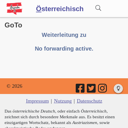
Ö
sterreichisch
GoTo
Wörterbuch
Weiterleitung zu
Forum
No forwarding active.
Blog
© 2026
Impressum
|
Nutzung
|
Datenschutz
Das
österreichische Deutsch
, oder einfach
Österreichisch
,
zeichnet sich durch besondere Merkmale aus. Es besitzt einen
einzigartigen Wortschatz, bekannt als
Austriazismen
, sowie