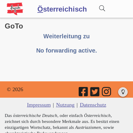
Ö
sterreichisch
GoTo
Wörterbuch
Weiterleitung zu
Forum
No forwarding active.
Blog
© 2026
Impressum
|
Nutzung
|
Datenschutz
Das
österreichische Deutsch
, oder einfach
Österreichisch
,
zeichnet sich durch besondere Merkmale aus. Es besitzt einen
einzigartigen Wortschatz, bekannt als
Austriazismen
, sowie