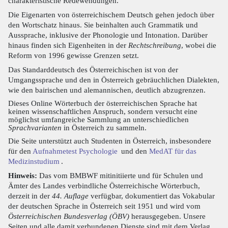
charakteristische Redewendungen.
Die Eigenarten von österreichischem Deutsch gehen jedoch über
den Wortschatz hinaus. Sie beinhalten auch Grammatik und
Aussprache, inklusive der Phonologie und Intonation. Darüber
hinaus finden sich Eigenheiten in der
Rechtschreibung
, wobei die
Reform von 1996 gewisse Grenzen setzt.
Das Standarddeutsch des Österreichischen ist von der
Umgangssprache und den in Österreich gebräuchlichen Dialekten,
wie den bairischen und alemannischen, deutlich abzugrenzen.
Dieses Online Wörterbuch der österreichischen Sprache hat
keinen wissenschaftlichen Anspruch, sondern versucht eine
möglichst umfangreiche Sammlung an unterschiedlichen
Sprachvarianten
in Österreich zu sammeln.
Die Seite unterstützt auch Studenten in Österreich, insbesondere
für den
Aufnahmetest Psychologie
und den
MedAT für das
Medizinstudium
.
Hinweis:
Das vom BMBWF mitinitiierte und für Schulen und
Ämter des Landes verbindliche Österreichische Wörterbuch,
derzeit in der
44. Auflage
verfügbar, dokumentiert das Vokabular
der deutschen Sprache in Österreich seit 1951 und wird vom
Österreichischen Bundesverlag (ÖBV)
herausgegeben. Unsere
Seiten und alle damit verbundenen Dienste sind mit dem Verlag