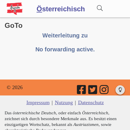
Ö
sterreichisch
GoTo
Wörterbuch
Weiterleitung zu
Forum
No forwarding active.
Blog
© 2026
Impressum
|
Nutzung
|
Datenschutz
Das
österreichische Deutsch
, oder einfach
Österreichisch
,
zeichnet sich durch besondere Merkmale aus. Es besitzt einen
einzigartigen Wortschatz, bekannt als
Austriazismen
, sowie