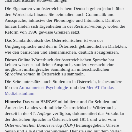
charakteristische Redewendungen.
Die Eigenarten von österreichischem Deutsch gehen jedoch über
den Wortschatz hinaus. Sie beinhalten auch Grammatik und
Aussprache, inklusive der Phonologie und Intonation. Darüber
hinaus finden sich Eigenheiten in der
Rechtschreibung
, wobei die
Reform von 1996 gewisse Grenzen setzt.
Das Standarddeutsch des Österreichischen ist von der
Umgangssprache und den in Österreich gebräuchlichen Dialekten,
wie den bairischen und alemannischen, deutlich abzugrenzen.
Dieses Online Wörterbuch der österreichischen Sprache hat
keinen wissenschaftlichen Anspruch, sondern versucht eine
möglichst umfangreiche Sammlung an unterschiedlichen
Sprachvarianten
in Österreich zu sammeln.
Die Seite unterstützt auch Studenten in Österreich, insbesondere
für den
Aufnahmetest Psychologie
und den
MedAT für das
Medizinstudium
.
Hinweis:
Das vom BMBWF mitinitiierte und für Schulen und
Ämter des Landes verbindliche Österreichische Wörterbuch,
derzeit in der
44. Auflage
verfügbar, dokumentiert das Vokabular
der deutschen Sprache in Österreich seit 1951 und wird vom
Österreichischen Bundesverlag (ÖBV)
herausgegeben. Unsere
Seiten und alle damit verbundenen Dienste sind mit dem Verlag