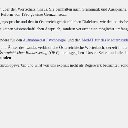
h über den Wortschatz hinaus. Sie beinhalten auch Grammatik und Aussprache, 
e Reform von 1996 gewisse Grenzen setzt.
angssprache und den in Österreich gebräuchlichen Dialekten, wie den bairisch
at keinen wissenschaftlichen Anspruch, sondern versucht eine möglichst umfa
sondere für den
Aufnahmetest Psychologie
und den
MedAT für das Medizinstud
nd Ämter des Landes verbindliche Österreichische Wörterbuch, derzeit in de
Österreichischen Bundesverlag (ÖBV)
herausgegeben. Unsere Seiten und alle d
bunden
.
hschlagewerken
und wird von uns explizit nicht als Regelwerk betrachtet, sond