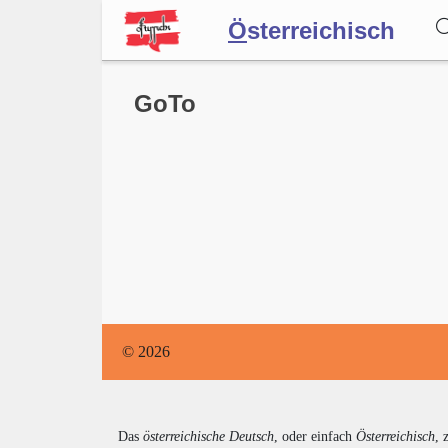
Ö
sterreichisch
Wörterbuch
GoTo
Forum
Blog
© 2026
Das
österreichische Deutsch
, oder einfach
Österreichisch
, 