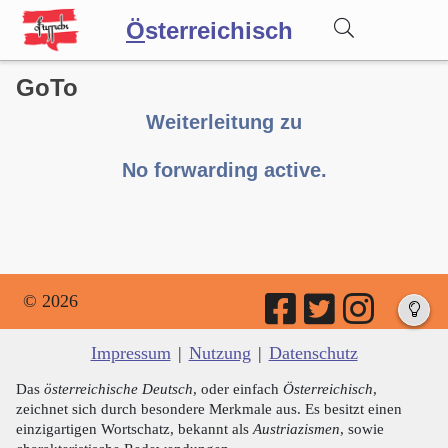
Ö
sterreichisch
GoTo
Wörterbuch
Weiterleitung zu
Forum
No forwarding active.
Blog
© 2026
Impressum
|
Nutzung
|
Datenschutz
Das
österreichische Deutsch
, oder einfach
Österreichisch
,
zeichnet sich durch besondere Merkmale aus. Es besitzt einen
einzigartigen Wortschatz, bekannt als
Austriazismen
, sowie