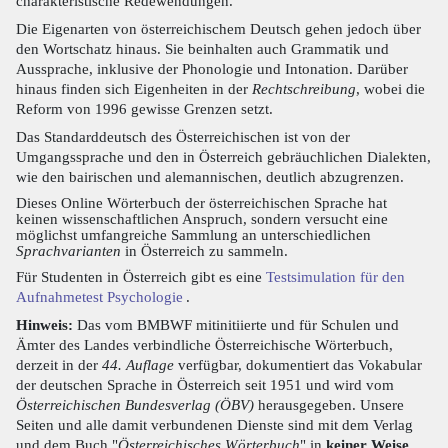
charakteristische Redewendungen.
Die Eigenarten von österreichischem Deutsch gehen jedoch über
den Wortschatz hinaus. Sie beinhalten auch Grammatik und
Aussprache, inklusive der Phonologie und Intonation. Darüber
hinaus finden sich Eigenheiten in der
Rechtschreibung
, wobei die
Reform von 1996 gewisse Grenzen setzt.
Das Standarddeutsch des Österreichischen ist von der
Umgangssprache und den in Österreich gebräuchlichen Dialekten,
wie den bairischen und alemannischen, deutlich abzugrenzen.
Dieses Online Wörterbuch der österreichischen Sprache hat
keinen wissenschaftlichen Anspruch, sondern versucht eine
möglichst umfangreiche Sammlung an unterschiedlichen
Sprachvarianten
in Österreich zu sammeln.
Für Studenten in Österreich gibt es eine
Testsimulation für den
Aufnahmetest Psychologie
.
Hinweis:
Das vom BMBWF mitinitiierte und für Schulen und
Ämter des Landes verbindliche Österreichische Wörterbuch,
derzeit in der
44. Auflage
verfügbar, dokumentiert das Vokabular
der deutschen Sprache in Österreich seit 1951 und wird vom
Österreichischen Bundesverlag (ÖBV)
herausgegeben. Unsere
Seiten und alle damit verbundenen Dienste sind mit dem Verlag
und dem Buch "
Österreichisches Wörterbuch
" in
keiner Weise