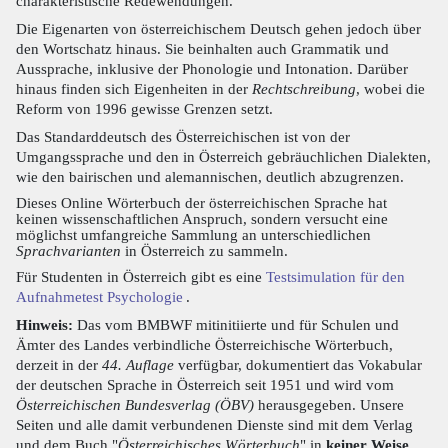
charakteristische Redewendungen.
Die Eigenarten von österreichischem Deutsch gehen jedoch über
den Wortschatz hinaus. Sie beinhalten auch Grammatik und
Aussprache, inklusive der Phonologie und Intonation. Darüber
hinaus finden sich Eigenheiten in der
Rechtschreibung
, wobei die
Reform von 1996 gewisse Grenzen setzt.
Das Standarddeutsch des Österreichischen ist von der
Umgangssprache und den in Österreich gebräuchlichen Dialekten,
wie den bairischen und alemannischen, deutlich abzugrenzen.
Dieses Online Wörterbuch der österreichischen Sprache hat
keinen wissenschaftlichen Anspruch, sondern versucht eine
möglichst umfangreiche Sammlung an unterschiedlichen
Sprachvarianten
in Österreich zu sammeln.
Für Studenten in Österreich gibt es eine
Testsimulation für den
Aufnahmetest Psychologie
.
Hinweis:
Das vom BMBWF mitinitiierte und für Schulen und
Ämter des Landes verbindliche Österreichische Wörterbuch,
derzeit in der
44. Auflage
verfügbar, dokumentiert das Vokabular
der deutschen Sprache in Österreich seit 1951 und wird vom
Österreichischen Bundesverlag (ÖBV)
herausgegeben. Unsere
Seiten und alle damit verbundenen Dienste sind mit dem Verlag
und dem Buch "
Österreichisches Wörterbuch
" in
keiner Weise