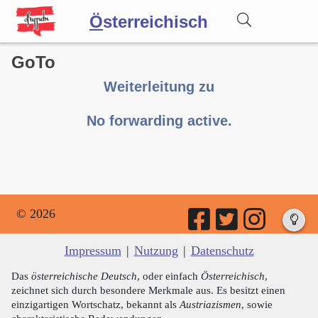
Ö
sterreichisch
GoTo
Wörterbuch
Weiterleitung zu
Forum
No forwarding active.
Blog
© 2026
Impressum
|
Nutzung
|
Datenschutz
Das
österreichische Deutsch
, oder einfach
Österreichisch
,
zeichnet sich durch besondere Merkmale aus. Es besitzt einen
einzigartigen Wortschatz, bekannt als
Austriazismen
, sowie