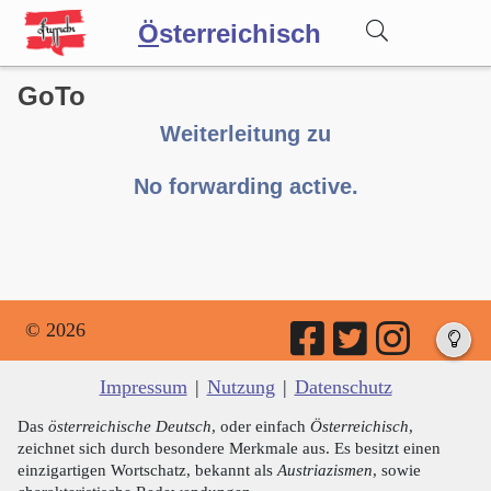
Ö
sterreichisch
GoTo
Wörterbuch
Weiterleitung zu
Forum
No forwarding active.
Blog
© 2026
Impressum
|
Nutzung
|
Datenschutz
Das
österreichische Deutsch
, oder einfach
Österreichisch
,
zeichnet sich durch besondere Merkmale aus. Es besitzt einen
einzigartigen Wortschatz, bekannt als
Austriazismen
, sowie