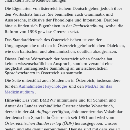
charakteristische Redewendungen.
Die Eigenarten von österreichischem Deutsch gehen jedoch über
den Wortschatz hinaus. Sie beinhalten auch Grammatik und
Aussprache, inklusive der Phonologie und Intonation. Darüber
hinaus finden sich Eigenheiten in der
Rechtschreibung
, wobei die
Reform von 1996 gewisse Grenzen setzt.
Das Standarddeutsch des Österreichischen ist von der
Umgangssprache und den in Österreich gebräuchlichen Dialekten,
wie den bairischen und alemannischen, deutlich abzugrenzen.
Dieses Online Wörterbuch der österreichischen Sprache hat
keinen wissenschaftlichen Anspruch, sondern versucht eine
möglichst umfangreiche Sammlung an unterschiedlichen
Sprachvarianten
in Österreich zu sammeln.
Die Seite unterstützt auch Studenten in Österreich, insbesondere
für den
Aufnahmetest Psychologie
und den
MedAT für das
Medizinstudium
.
Hinweis:
Das vom BMBWF mitinitiierte und für Schulen und
Ämter des Landes verbindliche Österreichische Wörterbuch,
derzeit in der
44. Auflage
verfügbar, dokumentiert das Vokabular
der deutschen Sprache in Österreich seit 1951 und wird vom
Österreichischen Bundesverlag (ÖBV)
herausgegeben. Unsere
Seiten und alle damit verbundenen Dienste sind mit dem Verlag