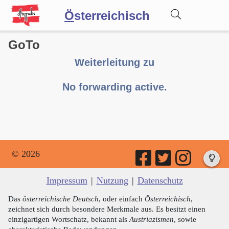
Ö
sterreichisch
GoTo
Wörterbuch
Weiterleitung zu
Forum
No forwarding active.
Blog
© 2026
Impressum
|
Nutzung
|
Datenschutz
Das
österreichische Deutsch
, oder einfach
Österreichisch
,
zeichnet sich durch besondere Merkmale aus. Es besitzt einen
einzigartigen Wortschatz, bekannt als
Austriazismen
, sowie