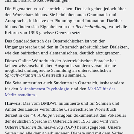
charakteristische Redewendungen.
Die Eigenarten von österreichischem Deutsch gehen jedoch über
den Wortschatz hinaus. Sie beinhalten auch Grammatik und
Aussprache, inklusive der Phonologie und Intonation. Darüber
hinaus finden sich Eigenheiten in der
Rechtschreibung
, wobei die
Reform von 1996 gewisse Grenzen setzt.
Das Standarddeutsch des Österreichischen ist von der
Umgangssprache und den in Österreich gebräuchlichen Dialekten,
wie den bairischen und alemannischen, deutlich abzugrenzen.
Dieses Online Wörterbuch der österreichischen Sprache hat
keinen wissenschaftlichen Anspruch, sondern versucht eine
möglichst umfangreiche Sammlung an unterschiedlichen
Sprachvarianten
in Österreich zu sammeln.
Die Seite unterstützt auch Studenten in Österreich, insbesondere
für den
Aufnahmetest Psychologie
und den
MedAT für das
Medizinstudium
.
Hinweis:
Das vom BMBWF mitinitiierte und für Schulen und
Ämter des Landes verbindliche Österreichische Wörterbuch,
derzeit in der
44. Auflage
verfügbar, dokumentiert das Vokabular
der deutschen Sprache in Österreich seit 1951 und wird vom
Österreichischen Bundesverlag (ÖBV)
herausgegeben. Unsere
Seiten und alle damit verbundenen Dienste sind mit dem Verlag