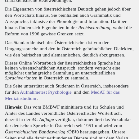
charakteristische Redewendungen.
Die Eigenarten von österreichischem Deutsch gehen jedoch über
den Wortschatz hinaus. Sie beinhalten auch Grammatik und
Aussprache, inklusive der Phonologie und Intonation. Darüber
hinaus finden sich Eigenheiten in der
Rechtschreibung
, wobei die
Reform von 1996 gewisse Grenzen setzt.
Das Standarddeutsch des Österreichischen ist von der
Umgangssprache und den in Österreich gebräuchlichen Dialekten,
wie den bairischen und alemannischen, deutlich abzugrenzen.
Dieses Online Wörterbuch der österreichischen Sprache hat
keinen wissenschaftlichen Anspruch, sondern versucht eine
möglichst umfangreiche Sammlung an unterschiedlichen
Sprachvarianten
in Österreich zu sammeln.
Die Seite unterstützt auch Studenten in Österreich, insbesondere
für den
Aufnahmetest Psychologie
und den
MedAT für das
Medizinstudium
.
Hinweis:
Das vom BMBWF mitinitiierte und für Schulen und
Ämter des Landes verbindliche Österreichische Wörterbuch,
derzeit in der
44. Auflage
verfügbar, dokumentiert das Vokabular
der deutschen Sprache in Österreich seit 1951 und wird vom
Österreichischen Bundesverlag (ÖBV)
herausgegeben. Unsere
Seiten und alle damit verbundenen Dienste sind mit dem Verlag