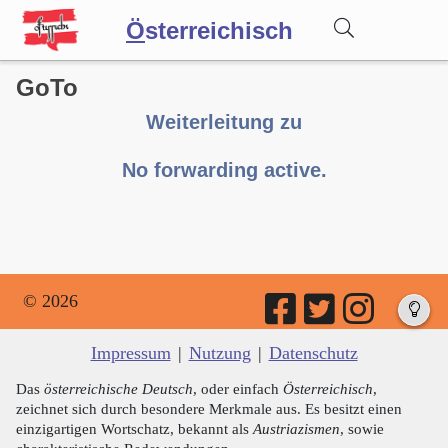
Ö
sterreichisch
GoTo
Wörterbuch
Weiterleitung zu
Forum
No forwarding active.
Blog
© 2026
Impressum
|
Nutzung
|
Datenschutz
Das
österreichische Deutsch
, oder einfach
Österreichisch
,
zeichnet sich durch besondere Merkmale aus. Es besitzt einen
einzigartigen Wortschatz, bekannt als
Austriazismen
, sowie