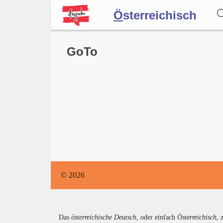
Ö
sterreichisch
Wörterbuch
GoTo
Forum
Blog
© 2026
Das
österreichische Deutsch
, oder einfach
Österreichisch
, 