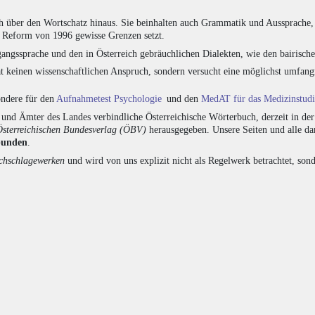
h über den Wortschatz hinaus. Sie beinhalten auch Grammatik und Aussprache, 
e Reform von 1996 gewisse Grenzen setzt.
angssprache und den in Österreich gebräuchlichen Dialekten, wie den bairisch
at keinen wissenschaftlichen Anspruch, sondern versucht eine möglichst umfa
sondere für den
Aufnahmetest Psychologie
und den
MedAT für das Medizinstud
nd Ämter des Landes verbindliche Österreichische Wörterbuch, derzeit in de
Österreichischen Bundesverlag (ÖBV)
herausgegeben. Unsere Seiten und alle d
bunden
.
hschlagewerken
und wird von uns explizit nicht als Regelwerk betrachtet, sond