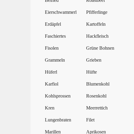
Beiried
Roastbeef
Eierschwammerl
Pfifferlinge
Erdäpfel
Kartoffeln
Faschiertes
Hackfleisch
Fisolen
Grüne Bohnen
Grammeln
Grieben
Hüferl
Hüfte
Karfiol
Blumenkohl
Kohlsprossen
Rosenkohl
Kren
Meerrettich
Lungenbraten
Filet
Marillen
Aprikosen