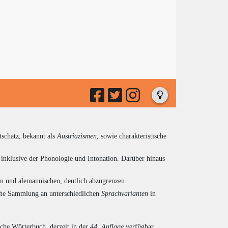
tschatz, bekannt als
Austriazismen
, sowie charakteristische
inklusive der Phonologie und Intonation. Darüber hinaus
en und alemannischen, deutlich abzugrenzen.
eiche Sammlung an unterschiedlichen
Sprachvarianten
in
sche Wörterbuch, derzeit in der
44. Auflage
verfügbar,