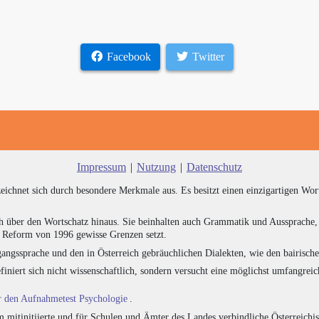
Facebook
Twitter
Impressum
|
Nutzung
|
Datenschutz
zeichnet sich durch besondere Merkmale aus. Es besitzt einen einzigartigen Wor
h über den Wortschatz hinaus. Sie beinhalten auch Grammatik und Aussprache, 
e Reform von 1996 gewisse Grenzen setzt.
angssprache und den in Österreich gebräuchlichen Dialekten, wie den bairisch
finiert sich nicht wissenschaftlich, sondern versucht eine möglichst umfangr
ür den Aufnahmetest Psychologie
.
 mitinitiierte und für Schulen und Ämter des Landes verbindliche Österreichi