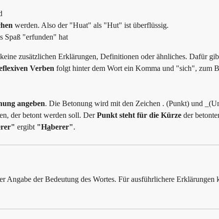
d
chen
werden. Also der "Huat" als "Hut" ist überflüssig.
ls Spaß "erfunden" hat
eine zusätzlichen Erklärungen, Definitionen oder ähnliches. Dafür gib
eflexiven Verben
folgt hinter dem Wort ein Komma und "sich", zum Be
nung angeben
. Die Betonung wird mit den Zeichen . (Punkt) und _(U
en, der betont werden soll. Der
Punkt steht für die Kürze
der betonte
rer"
ergibt
"Ha̲berer"
.
der Angabe der Bedeutung des Wortes. Für ausführlichere Erklärunge