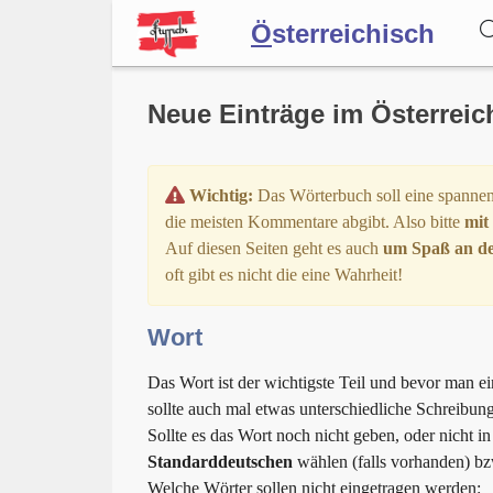
Ö
sterreichisch
Wörterbuch
Neue Einträge im Österrei
Forum
Wichtig:
Das Wörterbuch soll eine spannen
die meisten Kommentare abgibt. Also bitte
mit
Auf diesen Seiten geht es auch
um Spaß an de
Blog
oft gibt es nicht die eine Wahrheit!
Wort
Das Wort ist der wichtigste Teil und bevor man ei
sollte auch mal etwas unterschiedliche Schreibun
Sollte es das Wort noch nicht geben, oder nicht 
Standarddeutschen
wählen (falls vorhanden) bzw
Welche Wörter sollen nicht eingetragen werden: