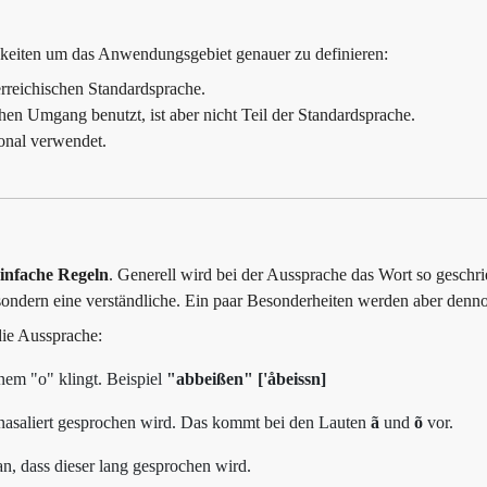
hkeiten um das Anwendungsgebiet genauer zu definieren:
erreichischen Standardsprache.
en Umgang benutzt, ist aber nicht Teil der Standardsprache.
ional verwendet.
einfache Regeln
. Generell wird bei der Aussprache das Wort so geschri
sondern eine verständliche. Ein paar Besonderheiten werden aber denn
die Aussprache:
nem "o" klingt. Beispiel
"abbeißen" ['åbeissn]
rk nasaliert gesprochen wird. Das kommt bei den Lauten
ã
und
õ
vor.
n, dass dieser lang gesprochen wird.