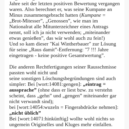
Jahre seit der letzten positiven Bewertung vergangen
waren. Also berechnet er, was seine Kumpane an
Minus zusammengebracht hatten (
Kumpane
=
„Brot-Mitesser”, „Genossen”, wie man im
Nationalrat alle Mitunterzeichner eines Antrags
nennt, soll ich ja nicht verwenden; „miteinander
etwas genießen”, das wär wohl auch zu fein!)
Und so kam dieser "Kai Wintherbauer" zur Lösung
für seine „Raus damit”-Entfernung: "7 !!! Jahre
eingetragen - keine positive Gesamtwertung”.
Die anderen Rechtfertigungen seiner Rausschmisse
passten wohl nicht und
seine sonstigen Löschungsbegründungen sind auch
simpler: Bei [wort:14081:gengen]:
„eintrag =
aussprache”
(ohne dass er liest bzw. zu verstehn
scheint, dass „gehn” und „gengen” miteinander gar
nicht verwandt sind);
bei [wort:14054:wuzeln = Fingerabdrücke nehmen]:
„nicht üblich”
Bei [wort:14071:hinkünftig] wollte wohl nichts so
ungemein Originelles und Kluges mehr einfallen.