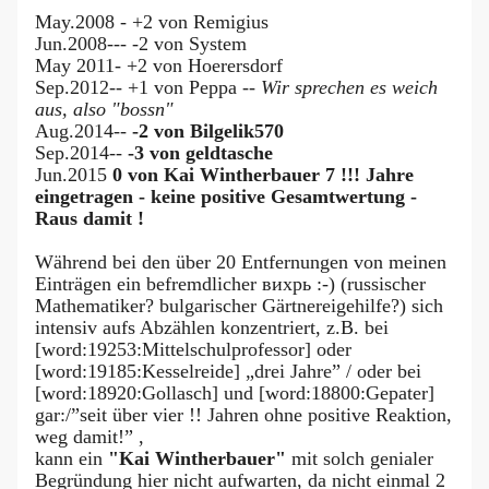
May.2008 - +2 von Remigius
Jun.2008--- -2 von System
May 2011- +2 von Hoerersdorf
Sep.2012-- +1 von Peppa --
Wir sprechen es weich
aus, also "bossn"
Aug.2014--
-2 von Bilgelik570
Sep.2014--
-3 von geldtasche
Jun.2015
0 von Kai Wintherbauer 7 !!! Jahre
eingetragen - keine positive Gesamtwertung -
Raus damit !
Während bei den über 20 Entfernungen von meinen
Einträgen ein befremdlicher вихрь :-) (russischer
Mathematiker? bulgarischer Gärtnereigehilfe?) sich
intensiv aufs Abzählen konzentriert, z.B. bei
[word:19253:Mittelschulprofessor] oder
[word:19185:Kesselreide] „drei Jahre” / oder bei
[word:18920:Gollasch] und [word:18800:Gepater]
gar:/”seit über vier !! Jahren ohne positive Reaktion,
weg damit!” ,
kann ein
"Kai Wintherbauer"
mit solch genialer
Begründung hier nicht aufwarten, da nicht einmal 2