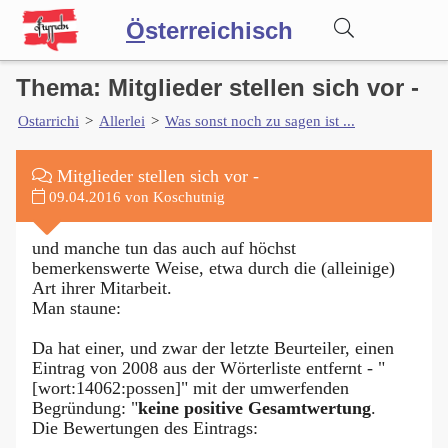
Ö
sterreichisch
Thema: Mitglieder stellen sich vor -
Wörterbuch
Ostarrichi
>
Allerlei
>
Was sonst noch zu sagen ist ...
Forum
Mitglieder stellen sich vor -
09.04.2016 von Koschutnig
Blog
und manche tun das auch auf höchst
bemerkenswerte Weise, etwa durch die (alleinige)
Art ihrer Mitarbeit.
Man staune:
Da hat einer, und zwar der letzte Beurteiler, einen
Eintrag von 2008 aus der Wörterliste entfernt - "
[wort:14062:possen]" mit der umwerfenden
Begründung: "
keine positive Gesamtwertung
.
Die Bewertungen des Eintrags: