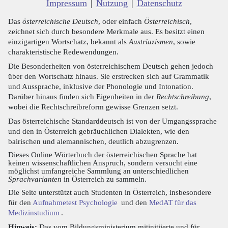
Impressum
|
Nutzung
|
Datenschutz
Das
österreichische Deutsch
, oder einfach
Österreichisch
,
zeichnet sich durch besondere Merkmale aus. Es besitzt einen
einzigartigen Wortschatz, bekannt als
Austriazismen
, sowie
charakteristische Redewendungen.
Die Besonderheiten von österreichischem Deutsch gehen jedoch
über den Wortschatz hinaus. Sie erstrecken sich auf Grammatik
und Aussprache, inklusive der Phonologie und Intonation.
Darüber hinaus finden sich Eigenheiten in der
Rechtschreibung
,
wobei die Rechtschreibreform gewisse Grenzen setzt.
Das österreichische Standarddeutsch ist von der Umgangssprache
und den in Österreich gebräuchlichen Dialekten, wie den
bairischen und alemannischen, deutlich abzugrenzen.
Dieses Online Wörterbuch der österreichischen Sprache hat
keinen wissenschaftlichen Anspruch, sondern versucht eine
möglichst umfangreiche Sammlung an unterschiedlichen
Sprachvarianten
in Österreich zu sammeln.
Die Seite unterstützt auch Studenten in Österreich, insbesondere
für den
Aufnahmetest Psychologie
und den
MedAT für das
Medizinstudium
.
Hinweis:
Das vom Bildungsministerium mitinitiierte und für