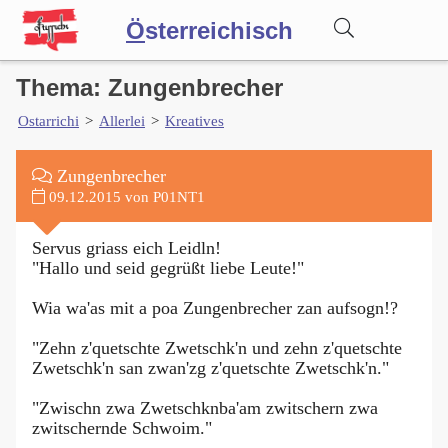
Ö
sterreichisch
Thema: Zungenbrecher
Wörterbuch
Ostarrichi
>
Allerlei
>
Kreatives
Forum
Zungenbrecher
09.12.2015 von P01NT1
Blog
Servus griass eich Leidln!
"Hallo und seid gegrüßt liebe Leute!"
Wia wa'as mit a poa Zungenbrecher zan aufsogn!?
"Zehn z'quetschte Zwetschk'n und zehn z'quetschte
Zwetschk'n san zwan'zg z'quetschte Zwetschk'n."
"Zwischn zwa Zwetschknba'am zwitschern zwa
zwitschernde Schwoim."