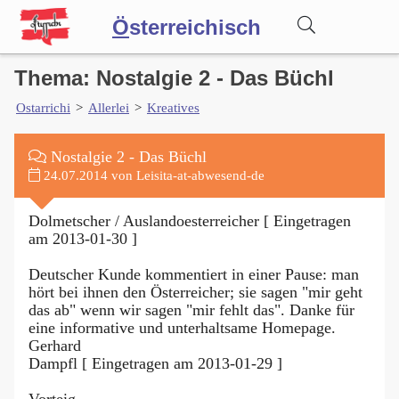
Ö
sterreichisch
Thema: Nostalgie 2 - Das Büchl
Wörterbuch
Ostarrichi
>
Allerlei
>
Kreatives
Forum
Nostalgie 2 - Das Büchl
24.07.2014 von Leisita-at-abwesend-de
Blog
Dolmetscher / Auslandoesterreicher [ Eingetragen
am 2013-01-30 ]
Deutscher Kunde kommentiert in einer Pause: man
hört bei ihnen den Österreicher; sie sagen "mir geht
das ab" wenn wir sagen "mir fehlt das". Danke für
eine informative und unterhaltsame Homepage.
Gerhard
Dampfl [ Eingetragen am 2013-01-29 ]
Vorteig