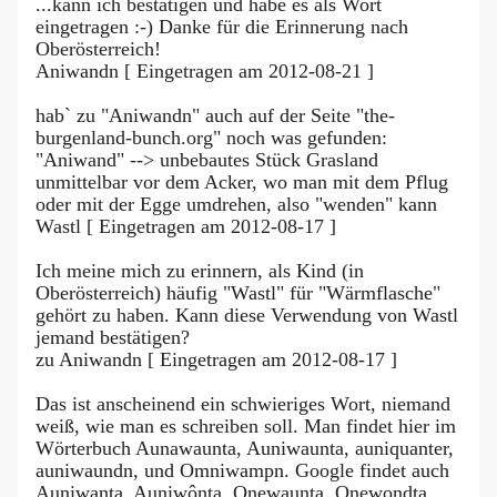
...kann ich bestätigen und habe es als Wort
eingetragen :-) Danke für die Erinnerung nach
Oberösterreich!
Aniwandn [ Eingetragen am 2012-08-21 ]
hab` zu "Aniwandn" auch auf der Seite "the-
burgenland-bunch.org" noch was gefunden:
"Aniwand" --> unbebautes Stück Grasland
unmittelbar vor dem Acker, wo man mit dem Pflug
oder mit der Egge umdrehen, also "wenden" kann
Wastl [ Eingetragen am 2012-08-17 ]
Ich meine mich zu erinnern, als Kind (in
Oberösterreich) häufig "Wastl" für "Wärmflasche"
gehört zu haben. Kann diese Verwendung von Wastl
jemand bestätigen?
zu Aniwandn [ Eingetragen am 2012-08-17 ]
Das ist anscheinend ein schwieriges Wort, niemand
weiß, wie man es schreiben soll. Man findet hier im
Wörterbuch Aunawaunta, Auniwaunta, auniquanter,
auniwaundn, und Omniwampn. Google findet auch
Auniwanta, Auniwônta, Onewaunta, Onewondta,