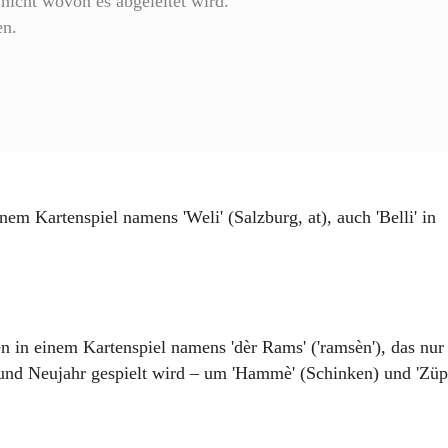
nicht wovon es abgeleitet wird.
en.
inem Kartenspiel namens 'Weli' (Salzburg, at), auch 'Belli' in
ben in einem Kartenspiel namens 'dèr Rams' ('ramsèn'), das nur
nd Neujahr gespielt wird – um 'Hammè' (Schinken) und 'Züp