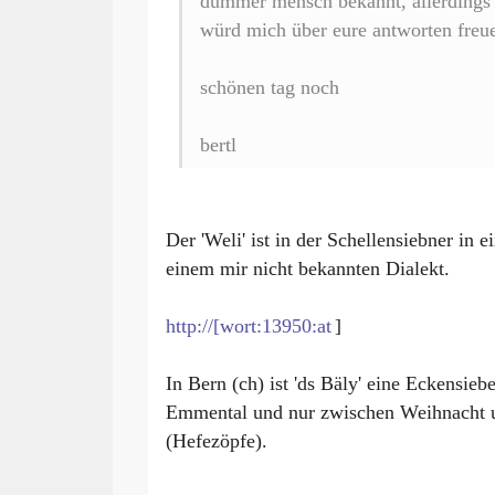
dummer mensch bekannt, allerdings 
würd mich über eure antworten freu
schönen tag noch
bertl
Der 'Weli' ist in der Schellensiebner in e
einem mir nicht bekannten Dialekt.
http://[wort:13950:at
]
In Bern (ch) ist 'ds Bäly' eine Eckensie
Emmental und nur zwischen Weihnacht u
(Hefezöpfe).