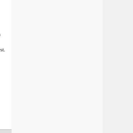
n
st.