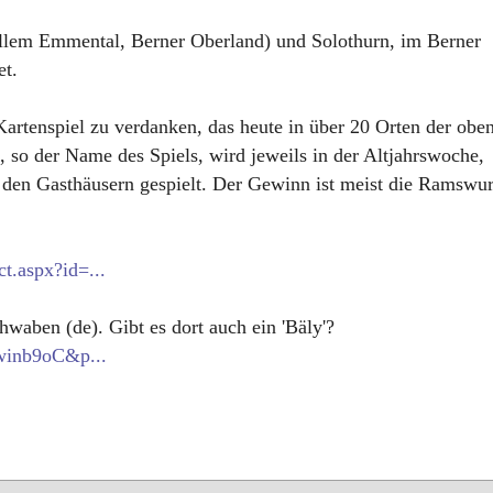
 allem Emmental, Berner Oberland) und Solothurn, im Berner
et.
rtenspiel zu verdanken, das heute in über 20 Orten der obe
 so der Name des Spiels, wird jeweils in der Altjahrswoche,
den Gasthäusern gespielt. Der Gewinn ist meist die Ramswur
t.aspx?id=...
hwaben (de). Gibt es dort auch ein 'Bäly'?
Zwinb9oC&p...