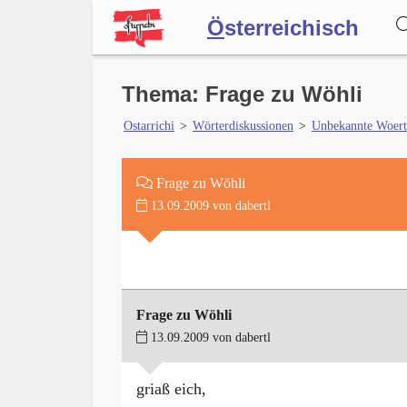
Ö
sterreichisch
Wörterbuch
Thema: Frage zu Wöhli
Ostarrichi
>
Wörterdiskussionen
>
Unbekannte Woert
Forum
Frage zu Wöhli
13.09.2009 von dabertl
Blog
Frage zu Wöhli
13.09.2009 von dabertl
griaß eich,