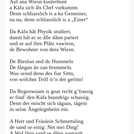
Auf ana Wiesn kunterbunt
a Käfa sich åls Chef vurkummt.
Denn schliasslich is a ka Gemeiner,
na na, denn schliasslich is a „Einer“
Da Käfa håt Physik studiert,
damit håt er se ålle dånn pariert
und se auf ihrn Plåtz vawiesn,
de Bewohner von dera Wiesn.
De Bienlan und de Hummeln
De fångan ån zan brummeln.
Was seind denn des fiar Sittn,
von wölchm Teifl is’n der gerittn!
Da Regenwuam is goar recht g’frassig
er find’ den Käfa bsundrigs schassig.
Denn der mischt sich tågaus, tågein
in seine Ångelegnheitn ein.
A Herr und Fräulein Schmettaling
de sand se einig: Net mei Ding!
A Wal lång sand se dånn vagrault,