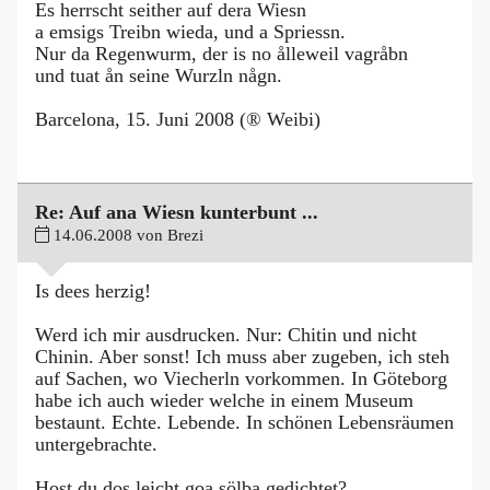
Es herrscht seither auf dera Wiesn
a emsigs Treibn wieda, und a Spriessn.
Nur da Regenwurm, der is no ålleweil vagråbn
und tuat ån seine Wurzln någn.
Barcelona, 15. Juni 2008 (® Weibi)
Re: Auf ana Wiesn kunterbunt ...
14.06.2008 von Brezi
Is dees herzig!
Werd ich mir ausdrucken. Nur: Chitin und nicht
Chinin. Aber sonst! Ich muss aber zugeben, ich steh
auf Sachen, wo Viecherln vorkommen. In Göteborg
habe ich auch wieder welche in einem Museum
bestaunt. Echte. Lebende. In schönen Lebensräumen
untergebrachte.
Host du dos leicht goa sölba gedichtet?