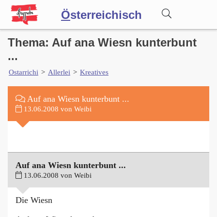
Ö
sterreichisch
Thema: Auf ana Wiesn kunterbunt
Wörterbuch
...
Ostarrichi
>
Allerlei
>
Kreatives
Forum
Auf ana Wiesn kunterbunt ...
Blog
13.06.2008 von Weibi
Auf ana Wiesn kunterbunt ...
13.06.2008 von Weibi
Die Wiesn