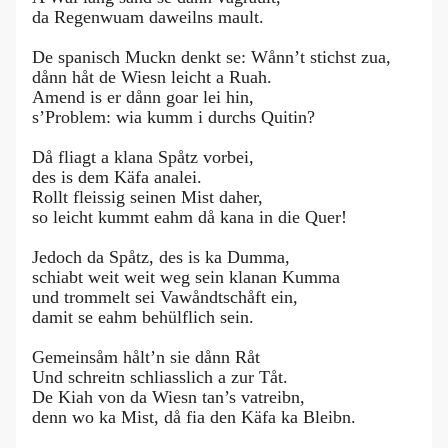
da Regenwuam daweilns mault.
De spanisch Muckn denkt se: Wånn’t stichst zua,
dånn håt de Wiesn leicht a Ruah.
Amend is er dånn goar lei hin,
s’Problem: wia kumm i durchs Quitin?
Då fliagt a klana Spåtz vorbei,
des is dem Käfa analei.
Rollt fleissig seinen Mist daher,
so leicht kummt eahm då kana in die Quer!
Jedoch da Spåtz, des is ka Dumma,
schiabt weit weit weg sein klanan Kumma
und trommelt sei Vawåndtschåft ein,
damit se eahm behülflich sein.
Gemeinsåm hålt’n sie dånn Råt
Und schreitn schliasslich a zur Tåt.
De Kiah von da Wiesn tan’s vatreibn,
denn wo ka Mist, då fia den Käfa ka Bleibn.