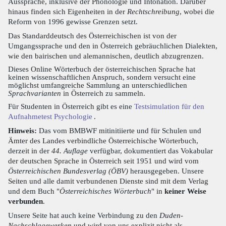
Aussprache, inklusive der Phonologie und Intonation. Darüber
hinaus finden sich Eigenheiten in der
Rechtschreibung
, wobei die
Reform von 1996 gewisse Grenzen setzt.
Das Standarddeutsch des Österreichischen ist von der
Umgangssprache und den in Österreich gebräuchlichen Dialekten,
wie den bairischen und alemannischen, deutlich abzugrenzen.
Dieses Online Wörterbuch der österreichischen Sprache hat
keinen wissenschaftlichen Anspruch, sondern versucht eine
möglichst umfangreiche Sammlung an unterschiedlichen
Sprachvarianten
in Österreich zu sammeln.
Für Studenten in Österreich gibt es eine
Testsimulation für den
Aufnahmetest Psychologie
.
Hinweis:
Das vom BMBWF mitinitiierte und für Schulen und
Ämter des Landes verbindliche Österreichische Wörterbuch,
derzeit in der
44. Auflage
verfügbar, dokumentiert das Vokabular
der deutschen Sprache in Österreich seit 1951 und wird vom
Österreichischen Bundesverlag (ÖBV)
herausgegeben. Unsere
Seiten und alle damit verbundenen Dienste sind mit dem Verlag
und dem Buch "
Österreichisches Wörterbuch
" in
keiner Weise
verbunden
.
Unsere Seite hat auch keine Verbindung zu den
Duden-
Nachschlagewerken
und wird von uns explizit nicht als