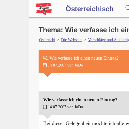
Ö
sterreichisch
Wörterbuch
Thema: Wie verfasse ich e
Ostarrichi
>
Die Webseite
>
Vorschläge und Ankündi
Forum
Wie verfasse ich einen neuen Eintrag?
14.07.2007 von JoDo
Blog
Wie verfasse ich einen neuen Eintrag?
14.07.2007 von JoDo
Bei dieser Gelegenheit möchte ich alle