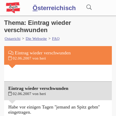
Ö
sterreichisch
Thema: Eintrag wieder
Wörterbuch
verschwunden
Ostarrichi
>
Die Webseite
>
FAQ
Forum
Eintrag wieder verschwunden
Blog
02.06.2007 von heri
Eintrag wieder verschwunden
02.06.2007 von heri
Habe vor einigen Tagen ''jemand an Spitz gebm''
eingetragen.