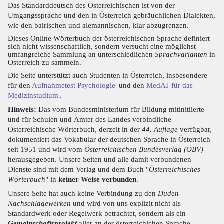
Das Standarddeutsch des Österreichischen ist von der
Umgangssprache und den in Österreich gebräuchlichen Dialekten,
wie den bairischen und alemannischen, klar abzugrenzen.
Dieses Online Wörterbuch der österreichischen Sprache definiert
sich nicht wissenschaftlich, sondern versucht eine möglichst
umfangreiche Sammlung an unterschiedlichen
Sprachvarianten
in
Österreich zu sammeln.
Die Seite unterstützt auch Studenten in Österreich, insbesondere
für den
Aufnahmetest Psychologie
und den
MedAT für das
Medizinstudium
.
Hinweis:
Das vom Bundesministerium für Bildung mitinitiierte
und für Schulen und Ämter des Landes verbindliche
Österreichische Wörterbuch, derzeit in der
44. Auflage
verfügbar,
dokumentiert das Vokabular der deutschen Sprache in Österreich
seit 1951 und wird vom
Österreichischen Bundesverlag (ÖBV)
herausgegeben. Unsere Seiten und alle damit verbundenen
Dienste sind mit dem Verlag und dem Buch "
Österreichisches
Wörterbuch
" in
keiner Weise verbunden
.
Unsere Seite hat auch keine Verbindung zu den
Duden-
Nachschlagewerken
und wird von uns explizit nicht als
Standardwerk oder Regelwerk betrachtet, sondern als ein
Gemeinschaftsprojekt
aller an der österreichichen Sprache