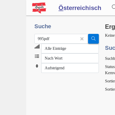
Ö
sterreichisch
Wörterbuch
Suche
Erg
Keine
Forum
Suc
Suchb
Blog
Status
Kernv
Sortie
Sortie