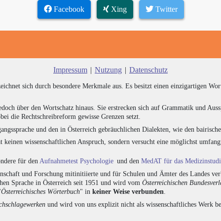
Facebook
Xing
Twitter
Impressum
|
Nutzung
|
Datenschutz
zeichnet sich durch besondere Merkmale aus. Es besitzt einen einzigartigen Wor
edoch über den Wortschatz hinaus. Sie erstrecken sich auf Grammatik und Auss
bei die Rechtschreibreform gewisse Grenzen setzt.
angssprache und den in Österreich gebräuchlichen Dialekten, wie den bairisch
at keinen wissenschaftlichen Anspruch, sondern versucht eine möglichst umfa
sondere für den
Aufnahmetest Psychologie
und den
MedAT für das Medizinstud
chaft und Forschung mitinitiierte und für Schulen und Ämter des Landes verb
chen Sprache in Österreich seit 1951 und wird vom
Österreichischen Bundesver
"
Österreichisches Wörterbuch
" in
keiner Weise verbunden
.
hschlagewerken
und wird von uns explizit nicht als wissenschaftliches Werk be