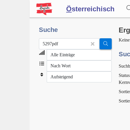
Ö
sterreichisch
Wörterbuch
Suche
Erg
Keine
Forum
Suc
Suchb
Blog
Status
Kernv
Sortie
Sortie