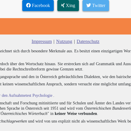
Facebook
Xing
Twitter
Impressum
|
Nutzung
|
Datenschutz
zeichnet sich durch besondere Merkmale aus. Es besitzt einen einzigartigen Wor
edoch über den Wortschatz hinaus. Sie erstrecken sich auf Grammatik und Auss
bei die Rechtschreibreform gewisse Grenzen setzt.
angssprache und den in Österreich gebräuchlichen Dialekten, wie den bairisch
at keinen wissenschaftlichen Anspruch, sondern versucht eine möglichst umfa
ür den Aufnahmetest Psychologie
.
chaft und Forschung mitinitiierte und für Schulen und Ämter des Landes verb
chen Sprache in Österreich seit 1951 und wird vom
Österreichischen Bundesver
"
Österreichisches Wörterbuch
" in
keiner Weise verbunden
.
hschlagewerken
und wird von uns explizit nicht als wissenschaftliches Werk be