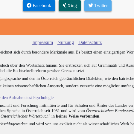
Facebook
Xing
Twitter
Impressum
|
Nutzung
|
Datenschutz
zeichnet sich durch besondere Merkmale aus. Es besitzt einen einzigartigen Wor
edoch über den Wortschatz hinaus. Sie erstrecken sich auf Grammatik und Auss
bei die Rechtschreibreform gewisse Grenzen setzt.
angssprache und den in Österreich gebräuchlichen Dialekten, wie den bairisch
at keinen wissenschaftlichen Anspruch, sondern versucht eine möglichst umfa
ür den Aufnahmetest Psychologie
.
chaft und Forschung mitinitiierte und für Schulen und Ämter des Landes verb
chen Sprache in Österreich seit 1951 und wird vom
Österreichischen Bundesver
"
Österreichisches Wörterbuch
" in
keiner Weise verbunden
.
hschlagewerken
und wird von uns explizit nicht als wissenschaftliches Werk be