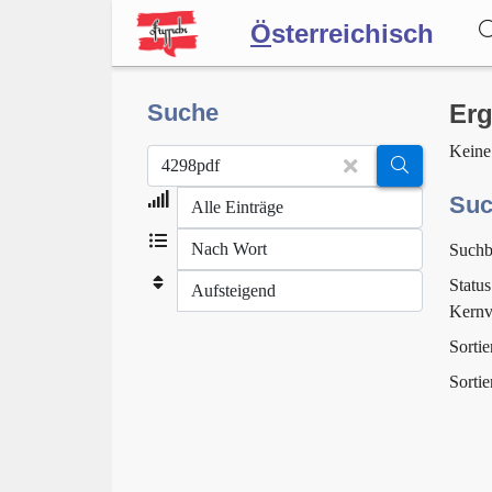
Ö
sterreichisch
Wörterbuch
Suche
Erg
Keine
Forum
Suc
Suchb
Blog
Status
Kernv
Sortie
Sortie