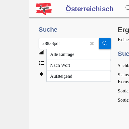
Ö
sterreichisch
Wörterbuch
Suche
Erg
Keine
Forum
Suc
Suchb
Blog
Status
Kernv
Sortie
Sortie