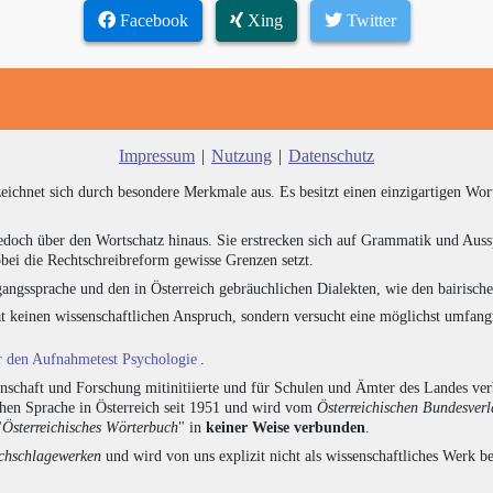
Facebook
Xing
Twitter
Impressum
|
Nutzung
|
Datenschutz
zeichnet sich durch besondere Merkmale aus. Es besitzt einen einzigartigen Wor
edoch über den Wortschatz hinaus. Sie erstrecken sich auf Grammatik und Auss
bei die Rechtschreibreform gewisse Grenzen setzt.
angssprache und den in Österreich gebräuchlichen Dialekten, wie den bairisch
at keinen wissenschaftlichen Anspruch, sondern versucht eine möglichst umfa
ür den Aufnahmetest Psychologie
.
chaft und Forschung mitinitiierte und für Schulen und Ämter des Landes verb
chen Sprache in Österreich seit 1951 und wird vom
Österreichischen Bundesver
"
Österreichisches Wörterbuch
" in
keiner Weise verbunden
.
hschlagewerken
und wird von uns explizit nicht als wissenschaftliches Werk be