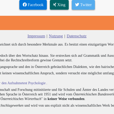
Facebook
Xing
Twitter
Impressum
|
Nutzung
|
Datenschutz
zeichnet sich durch besondere Merkmale aus. Es besitzt einen einzigartigen Wor
edoch über den Wortschatz hinaus. Sie erstrecken sich auf Grammatik und Auss
bei die Rechtschreibreform gewisse Grenzen setzt.
angssprache und den in Österreich gebräuchlichen Dialekten, wie den bairisch
at keinen wissenschaftlichen Anspruch, sondern versucht eine möglichst umfa
ür den Aufnahmetest Psychologie
.
chaft und Forschung mitinitiierte und für Schulen und Ämter des Landes verb
chen Sprache in Österreich seit 1951 und wird vom
Österreichischen Bundesver
"
Österreichisches Wörterbuch
" in
keiner Weise verbunden
.
hschlagewerken
und wird von uns explizit nicht als wissenschaftliches Werk be