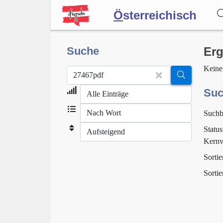
Ö
sterreichisch
Wörterbuch
Suche
Erg
Keine
Forum
Suc
Suchb
Blog
Status
Kernv
Sortie
Sortie