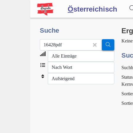
Ö
sterreichisch
Wörterbuch
Suche
Erg
Keine
Forum
Suc
Suchb
Blog
Status
Kernv
Sortie
Sortie