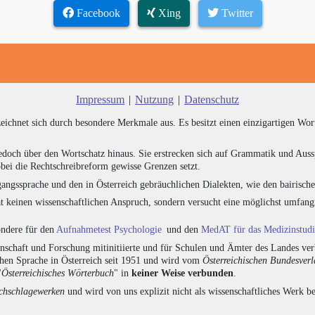
Facebook
Xing
Twitter
Impressum
|
Nutzung
|
Datenschutz
zeichnet sich durch besondere Merkmale aus. Es besitzt einen einzigartigen Wor
edoch über den Wortschatz hinaus. Sie erstrecken sich auf Grammatik und Auss
bei die Rechtschreibreform gewisse Grenzen setzt.
angssprache und den in Österreich gebräuchlichen Dialekten, wie den bairisch
at keinen wissenschaftlichen Anspruch, sondern versucht eine möglichst umfa
sondere für den
Aufnahmetest Psychologie
und den
MedAT für das Medizinstud
chaft und Forschung mitinitiierte und für Schulen und Ämter des Landes verb
chen Sprache in Österreich seit 1951 und wird vom
Österreichischen Bundesver
"
Österreichisches Wörterbuch
" in
keiner Weise verbunden
.
hschlagewerken
und wird von uns explizit nicht als wissenschaftliches Werk be