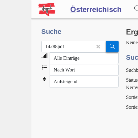
Ö
sterreichisch
Wörterbuch
Suche
Erg
Keine
Forum
Suc
Suchb
Blog
Status
Kernv
Sortie
Sortie