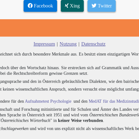
Facebook
Xing
Twitter
Impressum
|
Nutzung
|
Datenschutz
zeichnet sich durch besondere Merkmale aus. Es besitzt einen einzigartigen Wor
edoch über den Wortschatz hinaus. Sie erstrecken sich auf Grammatik und Auss
bei die Rechtschreibreform gewisse Grenzen setzt.
angssprache und den in Österreich gebräuchlichen Dialekten, wie den bairisch
at keinen wissenschaftlichen Anspruch, sondern versucht eine möglichst umfa
sondere für den
Aufnahmetest Psychologie
und den
MedAT für das Medizinstud
chaft und Forschung mitinitiierte und für Schulen und Ämter des Landes verb
chen Sprache in Österreich seit 1951 und wird vom
Österreichischen Bundesver
"
Österreichisches Wörterbuch
" in
keiner Weise verbunden
.
hschlagewerken
und wird von uns explizit nicht als wissenschaftliches Werk be