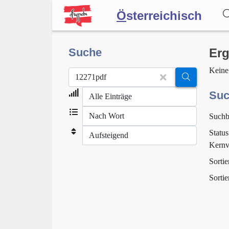
Ö
sterreichisch
Wörterbuch
Suche
Erg
Keine
Forum
Suc
Suchb
Blog
Status
Kernv
Sortie
Sortie