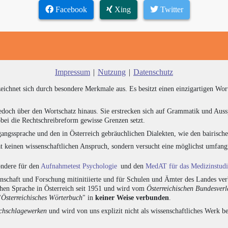
Facebook
Xing
Twitter
Impressum
|
Nutzung
|
Datenschutz
zeichnet sich durch besondere Merkmale aus. Es besitzt einen einzigartigen Wor
edoch über den Wortschatz hinaus. Sie erstrecken sich auf Grammatik und Auss
bei die Rechtschreibreform gewisse Grenzen setzt.
angssprache und den in Österreich gebräuchlichen Dialekten, wie den bairisch
at keinen wissenschaftlichen Anspruch, sondern versucht eine möglichst umfa
sondere für den
Aufnahmetest Psychologie
und den
MedAT für das Medizinstud
chaft und Forschung mitinitiierte und für Schulen und Ämter des Landes verb
chen Sprache in Österreich seit 1951 und wird vom
Österreichischen Bundesver
"
Österreichisches Wörterbuch
" in
keiner Weise verbunden
.
hschlagewerken
und wird von uns explizit nicht als wissenschaftliches Werk be