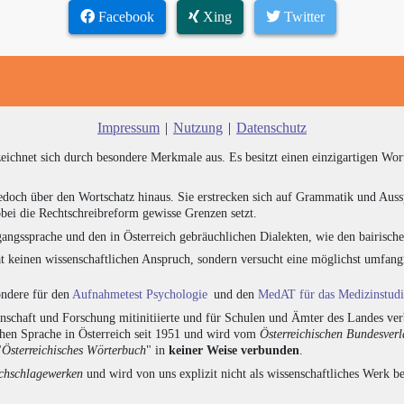
Facebook
Xing
Twitter
Impressum
|
Nutzung
|
Datenschutz
zeichnet sich durch besondere Merkmale aus. Es besitzt einen einzigartigen Wor
edoch über den Wortschatz hinaus. Sie erstrecken sich auf Grammatik und Auss
bei die Rechtschreibreform gewisse Grenzen setzt.
angssprache und den in Österreich gebräuchlichen Dialekten, wie den bairisch
at keinen wissenschaftlichen Anspruch, sondern versucht eine möglichst umfa
sondere für den
Aufnahmetest Psychologie
und den
MedAT für das Medizinstud
chaft und Forschung mitinitiierte und für Schulen und Ämter des Landes verb
chen Sprache in Österreich seit 1951 und wird vom
Österreichischen Bundesver
"
Österreichisches Wörterbuch
" in
keiner Weise verbunden
.
hschlagewerken
und wird von uns explizit nicht als wissenschaftliches Werk be