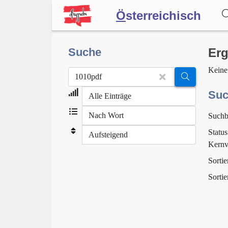
Ö
sterreichisch
Wörterbuch
Suche
Erg
Keine
Forum
Suc
Suchb
Blog
Status
Kernv
Sortie
Sortie