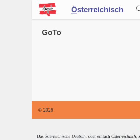
Ö
sterreichisch
Wörterbuch
GoTo
Forum
Blog
© 2026
Das
österreichische Deutsch
, oder einfach
Österreichisch
, 