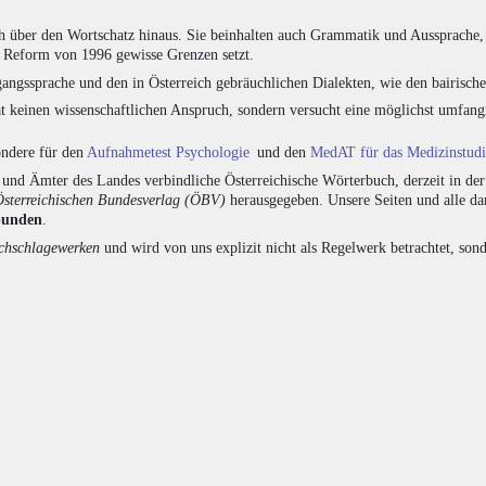
h über den Wortschatz hinaus. Sie beinhalten auch Grammatik und Aussprache, 
e Reform von 1996 gewisse Grenzen setzt.
angssprache und den in Österreich gebräuchlichen Dialekten, wie den bairisch
at keinen wissenschaftlichen Anspruch, sondern versucht eine möglichst umfa
sondere für den
Aufnahmetest Psychologie
und den
MedAT für das Medizinstud
nd Ämter des Landes verbindliche Österreichische Wörterbuch, derzeit in de
Österreichischen Bundesverlag (ÖBV)
herausgegeben. Unsere Seiten und alle d
bunden
.
hschlagewerken
und wird von uns explizit nicht als Regelwerk betrachtet, sond