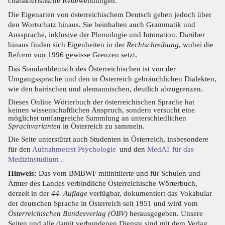
charakteristische Redewendungen.
Die Eigenarten von österreichischem Deutsch gehen jedoch über
den Wortschatz hinaus. Sie beinhalten auch Grammatik und
Aussprache, inklusive der Phonologie und Intonation. Darüber
hinaus finden sich Eigenheiten in der
Rechtschreibung
, wobei die
Reform von 1996 gewisse Grenzen setzt.
Das Standarddeutsch des Österreichischen ist von der
Umgangssprache und den in Österreich gebräuchlichen Dialekten,
wie den bairischen und alemannischen, deutlich abzugrenzen.
Dieses Online Wörterbuch der österreichischen Sprache hat
keinen wissenschaftlichen Anspruch, sondern versucht eine
möglichst umfangreiche Sammlung an unterschiedlichen
Sprachvarianten
in Österreich zu sammeln.
Die Seite unterstützt auch Studenten in Österreich, insbesondere
für den
Aufnahmetest Psychologie
und den
MedAT für das
Medizinstudium
.
Hinweis:
Das vom BMBWF mitinitiierte und für Schulen und
Ämter des Landes verbindliche Österreichische Wörterbuch,
derzeit in der
44. Auflage
verfügbar, dokumentiert das Vokabular
der deutschen Sprache in Österreich seit 1951 und wird vom
Österreichischen Bundesverlag (ÖBV)
herausgegeben. Unsere
Seiten und alle damit verbundenen Dienste sind mit dem Verlag