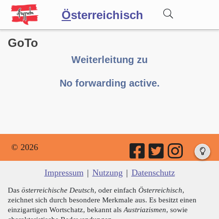
Ö
sterreichisch
GoTo
Wörterbuch
Weiterleitung zu
Forum
No forwarding active.
Blog
© 2026
Impressum
|
Nutzung
|
Datenschutz
Das
österreichische Deutsch
, oder einfach
Österreichisch
,
zeichnet sich durch besondere Merkmale aus. Es besitzt einen
einzigartigen Wortschatz, bekannt als
Austriazismen
, sowie