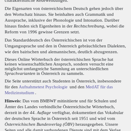
charakteristische Redewendungen.
Die Eigenarten von österreichischem Deutsch gehen jedoch über
den Wortschatz hinaus. Sie beinhalten auch Grammatik und
Aussprache, inklusive der Phonologie und Intonation. Darüber
hinaus finden sich Eigenheiten in der
Rechtschreibung
, wobei die
Reform von 1996 gewisse Grenzen setzt.
Das Standarddeutsch des Österreichischen ist von der
Umgangssprache und den in Österreich gebräuchlichen Dialekten,
wie den bairischen und alemannischen, deutlich abzugrenzen.
Dieses Online Wörterbuch der österreichischen Sprache hat
keinen wissenschaftlichen Anspruch, sondern versucht eine
möglichst umfangreiche Sammlung an unterschiedlichen
Sprachvarianten
in Österreich zu sammeln.
Die Seite unterstützt auch Studenten in Österreich, insbesondere
für den
Aufnahmetest Psychologie
und den
MedAT für das
Medizinstudium
.
Hinweis:
Das vom BMBWF mitinitiierte und für Schulen und
Ämter des Landes verbindliche Österreichische Wörterbuch,
derzeit in der
44. Auflage
verfügbar, dokumentiert das Vokabular
der deutschen Sprache in Österreich seit 1951 und wird vom
Österreichischen Bundesverlag (ÖBV)
herausgegeben. Unsere
Seiten und alle damit verbundenen Dienste sind mit dem Verlag