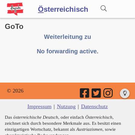
Ö
sterreichisch
GoTo
Wörterbuch
Weiterleitung zu
Forum
No forwarding active.
Blog
© 2026
Impressum
|
Nutzung
|
Datenschutz
Das
österreichische Deutsch
, oder einfach
Österreichisch
,
zeichnet sich durch besondere Merkmale aus. Es besitzt einen
einzigartigen Wortschatz, bekannt als
Austriazismen
, sowie