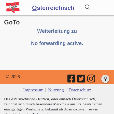
Ö
sterreichisch
GoTo
Wörterbuch
Weiterleitung zu
Forum
No forwarding active.
Blog
© 2026
Impressum
|
Nutzung
|
Datenschutz
Das
österreichische Deutsch
, oder einfach
Österreichisch
,
zeichnet sich durch besondere Merkmale aus. Es besitzt einen
einzigartigen Wortschatz, bekannt als
Austriazismen
, sowie