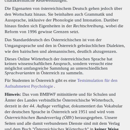
charakteristische Redewendungen.
Die Eigenarten von österreichischem Deutsch gehen jedoch über
den Wortschatz hinaus. Sie beinhalten auch Grammatik und
Aussprache, inklusive der Phonologie und Intonation. Darüber
hinaus finden sich Eigenheiten in der
Rechtschreibung
, wobei die
Reform von 1996 gewisse Grenzen setzt.
Das Standarddeutsch des Österreichischen ist von der
Umgangssprache und den in Österreich gebräuchlichen Dialekten,
wie den bairischen und alemannischen, deutlich abzugrenzen.
Dieses Online Wörterbuch der österreichischen Sprache hat
keinen wissenschaftlichen Anspruch, sondern versucht eine
möglichst umfangreiche Sammlung an unterschiedlichen
Sprachvarianten
in Österreich zu sammeln.
Für Studenten in Österreich gibt es eine
Testsimulation für den
Aufnahmetest Psychologie
.
Hinweis:
Das vom BMBWF mitinitiierte und für Schulen und
Ämter des Landes verbindliche Österreichische Wörterbuch,
derzeit in der
44. Auflage
verfügbar, dokumentiert das Vokabular
der deutschen Sprache in Österreich seit 1951 und wird vom
Österreichischen Bundesverlag (ÖBV)
herausgegeben. Unsere
Seiten und alle damit verbundenen Dienste sind mit dem Verlag
und dem Buch "
Österreichisches Wörterbuch
" in
keiner Weise