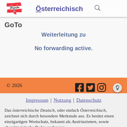
Ö
sterreichisch
GoTo
Wörterbuch
Weiterleitung zu
Forum
No forwarding active.
Blog
© 2026
Impressum
|
Nutzung
|
Datenschutz
Das
österreichische Deutsch
, oder einfach
Österreichisch
,
zeichnet sich durch besondere Merkmale aus. Es besitzt einen
einzigartigen Wortschatz, bekannt als
Austriazismen
, sowie