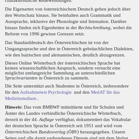
charakteristische Redewendungen.
Die Eigenarten von österreichischem Deutsch gehen jedoch über
den Wortschatz hinaus. Sie beinhalten auch Grammatik und
Aussprache, inklusive der Phonologie und Intonation. Darüber
hinaus finden sich Eigenheiten in der
Rechtschreibung
, wobei die
Reform von 1996 gewisse Grenzen setzt.
Das Standarddeutsch des Österreichischen ist von der
Umgangssprache und den in Österreich gebräuchlichen Dialekten,
wie den bairischen und alemannischen, deutlich abzugrenzen.
Dieses Online Wörterbuch der österreichischen Sprache hat
keinen wissenschaftlichen Anspruch, sondern versucht eine
möglichst umfangreiche Sammlung an unterschiedlichen
Sprachvarianten
in Österreich zu sammeln.
Die Seite unterstützt auch Studenten in Österreich, insbesondere
für den
Aufnahmetest Psychologie
und den
MedAT für das
Medizinstudium
.
Hinweis:
Das vom BMBWF mitinitiierte und für Schulen und
Ämter des Landes verbindliche Österreichische Wörterbuch,
derzeit in der
44. Auflage
verfügbar, dokumentiert das Vokabular
der deutschen Sprache in Österreich seit 1951 und wird vom
Österreichischen Bundesverlag (ÖBV)
herausgegeben. Unsere
Seiten und alle damit verbundenen Dienste sind mit dem Verlag