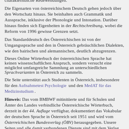
charakteristische Redewendungen.
Die Eigenarten von österreichischem Deutsch gehen jedoch über
den Wortschatz hinaus. Sie beinhalten auch Grammatik und
Aussprache, inklusive der Phonologie und Intonation. Darüber
hinaus finden sich Eigenheiten in der
Rechtschreibung
, wobei die
Reform von 1996 gewisse Grenzen setzt.
Das Standarddeutsch des Österreichischen ist von der
Umgangssprache und den in Österreich gebräuchlichen Dialekten,
wie den bairischen und alemannischen, deutlich abzugrenzen.
Dieses Online Wörterbuch der österreichischen Sprache hat
keinen wissenschaftlichen Anspruch, sondern versucht eine
möglichst umfangreiche Sammlung an unterschiedlichen
Sprachvarianten
in Österreich zu sammeln.
Die Seite unterstützt auch Studenten in Österreich, insbesondere
für den
Aufnahmetest Psychologie
und den
MedAT für das
Medizinstudium
.
Hinweis:
Das vom BMBWF mitinitiierte und für Schulen und
Ämter des Landes verbindliche Österreichische Wörterbuch,
derzeit in der
44. Auflage
verfügbar, dokumentiert das Vokabular
der deutschen Sprache in Österreich seit 1951 und wird vom
Österreichischen Bundesverlag (ÖBV)
herausgegeben. Unsere
Seiten und alle damit verbundenen Dienste sind mit dem Verlag