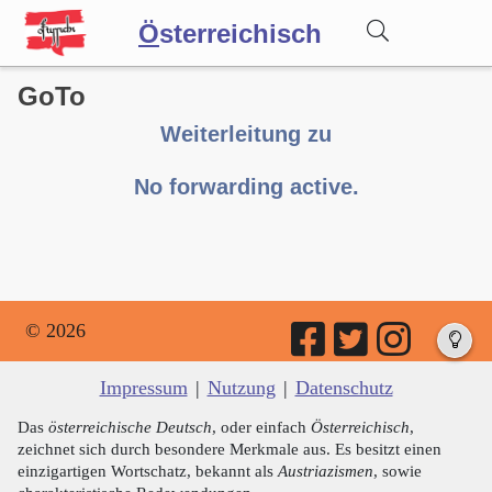
Ö
sterreichisch
GoTo
Wörterbuch
Weiterleitung zu
Forum
No forwarding active.
Blog
© 2026
Impressum
|
Nutzung
|
Datenschutz
Das
österreichische Deutsch
, oder einfach
Österreichisch
,
zeichnet sich durch besondere Merkmale aus. Es besitzt einen
einzigartigen Wortschatz, bekannt als
Austriazismen
, sowie