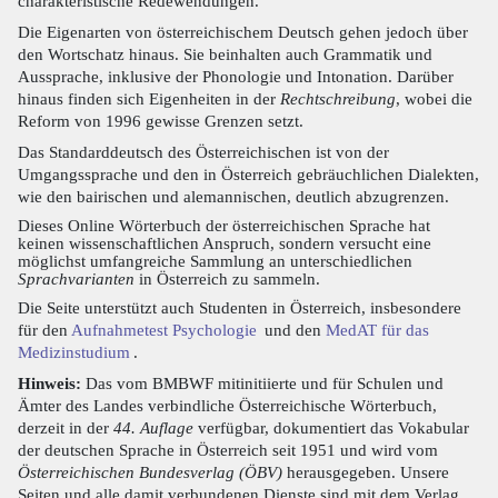
charakteristische Redewendungen.
Die Eigenarten von österreichischem Deutsch gehen jedoch über
den Wortschatz hinaus. Sie beinhalten auch Grammatik und
Aussprache, inklusive der Phonologie und Intonation. Darüber
hinaus finden sich Eigenheiten in der
Rechtschreibung
, wobei die
Reform von 1996 gewisse Grenzen setzt.
Das Standarddeutsch des Österreichischen ist von der
Umgangssprache und den in Österreich gebräuchlichen Dialekten,
wie den bairischen und alemannischen, deutlich abzugrenzen.
Dieses Online Wörterbuch der österreichischen Sprache hat
keinen wissenschaftlichen Anspruch, sondern versucht eine
möglichst umfangreiche Sammlung an unterschiedlichen
Sprachvarianten
in Österreich zu sammeln.
Die Seite unterstützt auch Studenten in Österreich, insbesondere
für den
Aufnahmetest Psychologie
und den
MedAT für das
Medizinstudium
.
Hinweis:
Das vom BMBWF mitinitiierte und für Schulen und
Ämter des Landes verbindliche Österreichische Wörterbuch,
derzeit in der
44. Auflage
verfügbar, dokumentiert das Vokabular
der deutschen Sprache in Österreich seit 1951 und wird vom
Österreichischen Bundesverlag (ÖBV)
herausgegeben. Unsere
Seiten und alle damit verbundenen Dienste sind mit dem Verlag