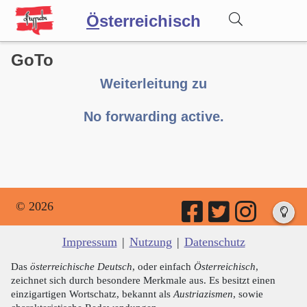
Ö
sterreichisch
GoTo
Wörterbuch
Weiterleitung zu
Forum
No forwarding active.
Blog
© 2026
Impressum
|
Nutzung
|
Datenschutz
Das
österreichische Deutsch
, oder einfach
Österreichisch
,
zeichnet sich durch besondere Merkmale aus. Es besitzt einen
einzigartigen Wortschatz, bekannt als
Austriazismen
, sowie